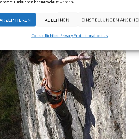
timmte Funktionen beeinträchtigt werden.
AKZEPTIEREN
ABLEHNEN
EINSTELLUNGEN ANSEHE
Cookie-Richtlinie
Privacy Protection
about us