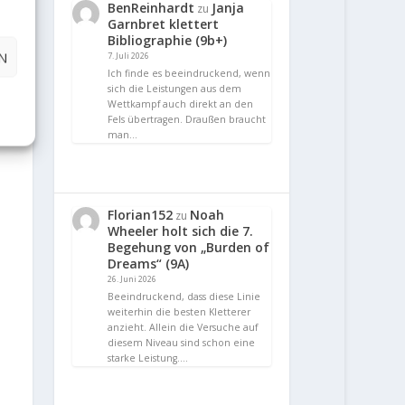
BenReinhardt
Janja
zu
Garnbret klettert
Bibliographie (9b+)
N
7. Juli 2026
Ich finde es beeindruckend, wenn
sich die Leistungen aus dem
Wettkampf auch direkt an den
Fels übertragen. Draußen braucht
man…
Florian152
Noah
zu
Wheeler holt sich die 7.
Begehung von „Burden of
Dreams“ (9A)
26. Juni 2026
Beeindruckend, dass diese Linie
weiterhin die besten Kletterer
anzieht. Allein die Versuche auf
diesem Niveau sind schon eine
starke Leistung.…