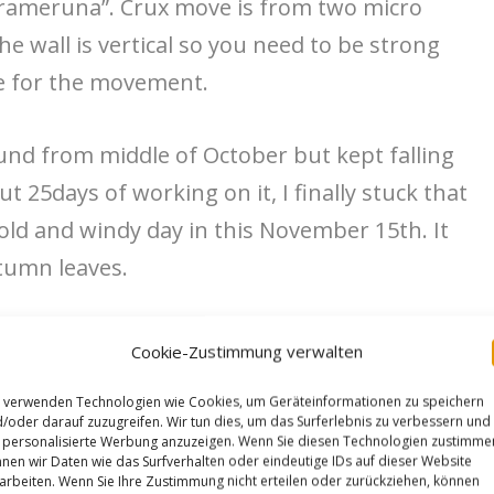
irameruna”. Crux move is from two micro
he wall is vertical so you need to be strong
ve for the movement.
und from middle of October but kept falling
t 25days of working on it, I finally stuck that
old and windy day in this November 15th. It
tumn leaves.
登) and Rise(昇) are same pronunciation. We
Cookie-Zustimmung verwalten
imbing. But I found that if you are really
 verwenden Technologien wie Cookies, um Geräteinformationen zu speichern
t of control by yourself. I think it is not
/oder darauf zuzugreifen. Wir tun dies, um das Surferlebnis zu verbessern und
personalisierte Werbung anzuzeigen. Wenn Sie diesen Technologien zustimme
aught me this. I would love to finish the
nen wir Daten wie das Surfverhalten oder eindeutige IDs auf dieser Website
arbeiten. Wenn Sie Ihre Zustimmung nicht erteilen oder zurückziehen, können
. So many things to climb in Japan!“