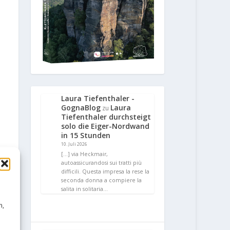
Laura Tiefenthaler -
GognaBlog
Laura
zu
Tiefenthaler durchsteigt
solo die Eiger-Nordwand
in 15 Stunden
10. Juli 2026
[…] via Heckmair,
autoassicurandosi sui tratti più
difficili. Questa impresa la rese la
seconda donna a compiere la
salita in solitaria…
n,