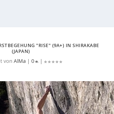
STBEGEHUNG "RISE" (9A+) IN SHIRAKABE
(JAPAN)
t von
AlMa
|
0
|