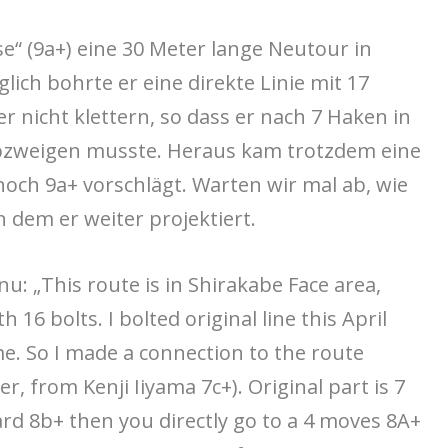
e“ (9a+) eine 30 Meter lange Neutour in
lich bohrte er eine direkte Linie mit 17
r nicht klettern, so dass er nach 7 Haken in
bzweigen musste. Heraus kam trotzdem eine
noch 9a+ vorschlägt. Warten wir mal ab, wie
n dem er weiter projektiert.
u: „This route is in Shirakabe Face area,
 16 bolts. I bolted original line this April
 me. So I made a connection to the route
, from Kenji Iiyama 7c+). Original part is 7
rd 8b+ then you directly go to a 4 moves 8A+