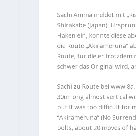
Sachi Amma meldet mit „Ris
Shirakabe (Japan). Ursprüng
Haken ein, konnte diese abe
die Route „Akirameruna“ a
Route, für die er trotzdem 
schwer das Original wird, a
Sachi zu Route bei www.8a.n
30m long almost vertical with
but it was too difficult for
“Akirameruna” (No Surrender
bolts, about 20 moves of ha