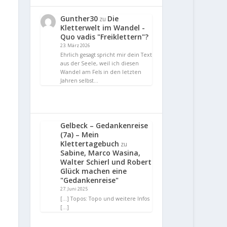
Gunther30
Die
zu
Kletterwelt im Wandel -
Quo vadis "Freiklettern"?
23. März 2026
Ehrlich gesagt spricht mir dein Text
aus der Seele, weil ich diesen
Wandel am Fels in den letzten
Jahren selbst…
Gelbeck – Gedankenreise
(7a) – Mein
Klettertagebuch
zu
Sabine, Marco Wasina,
Walter Schierl und Robert
Glück machen eine
"Gedankenreise"
27. Juni 2025
[…] Topos: Topo und weitere Infos
[…]