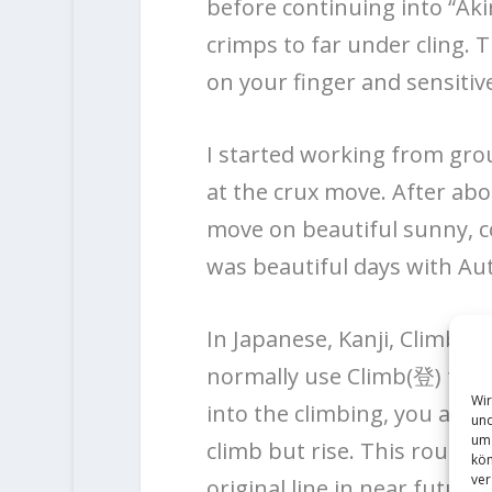
before continuing into “Ak
crimps to far under cling. T
on your finger and sensiti
I started working from gro
at the crux move. After abou
move on beautiful sunny, c
was beautiful days with Au
In Japanese, Kanji, Climb(
normally use Climb(登) for cl
Wir
into the climbing, you are ou
und
um 
climb but rise. This route t
kön
ver
original line in near future