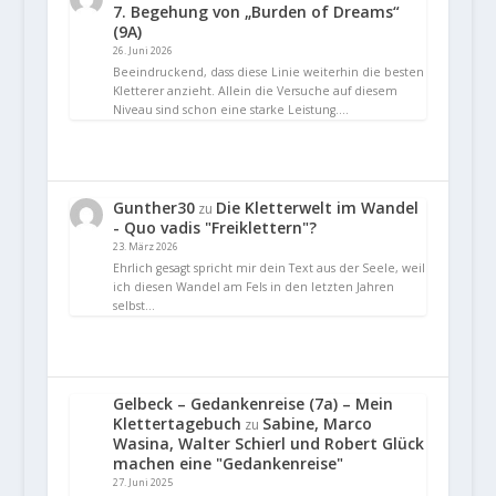
7. Begehung von „Burden of Dreams“
(9A)
26. Juni 2026
Beeindruckend, dass diese Linie weiterhin die besten
Kletterer anzieht. Allein die Versuche auf diesem
Niveau sind schon eine starke Leistung.…
Gunther30
Die Kletterwelt im Wandel
zu
- Quo vadis "Freiklettern"?
23. März 2026
Ehrlich gesagt spricht mir dein Text aus der Seele, weil
ich diesen Wandel am Fels in den letzten Jahren
selbst…
Gelbeck – Gedankenreise (7a) – Mein
Klettertagebuch
Sabine, Marco
zu
Wasina, Walter Schierl und Robert Glück
machen eine "Gedankenreise"
27. Juni 2025