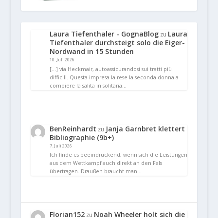
Laura Tiefenthaler - GognaBlog
Laura
zu
Tiefenthaler durchsteigt solo die Eiger-
Nordwand in 15 Stunden
10. Juli 2026
[…] via Heckmair, autoassicurandosi sui tratti più
difficili. Questa impresa la rese la seconda donna a
compiere la salita in solitaria…
BenReinhardt
Janja Garnbret klettert
zu
Bibliographie (9b+)
7. Juli 2026
Ich finde es beeindruckend, wenn sich die Leistungen
aus dem Wettkampf auch direkt an den Fels
übertragen. Draußen braucht man…
Florian152
Noah Wheeler holt sich die
zu