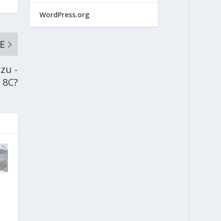
WordPress.org
E
zu -
 8C?