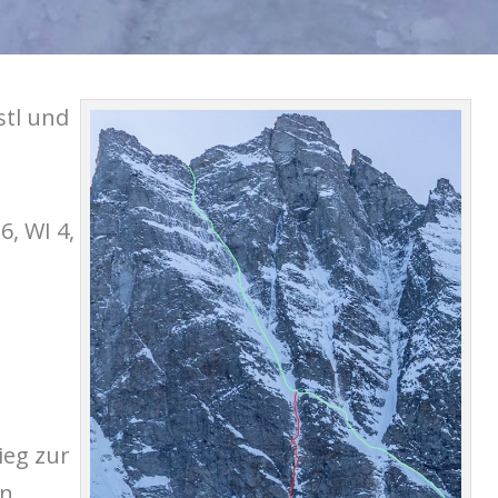
stl und
6, WI 4,
ieg zur
en