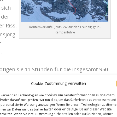
 sich
 der
r Riss,
Routemverläufe: „rot“- 24 Stunden Freiheit; grün-
Rampenführe
nsjörg
r
.
tigen sie 11 Stunden für die insgesamt 950
Cookie-Zustimmung verwalten
ll the sportclimbing the FA of „24 hours of
 verwenden Technologien wie Cookies, um Geräteinformationen zu speichern
/oder darauf zuzugreifen. Wir tun dies, um das Surferlebnis zu verbessern und
on Sagwand, a direct start to the remaining
personalisierte Werbung anzuzeigen. Wenn Sie diesen Technologien zustimme
nen wir Daten wie das Surfverhalten oder eindeutige IDs auf dieser Website
hich we climbed by night to the summit,
arbeiten. Wenn Sie Ihre Zustimmung nicht erteilen oder zurückziehen, können