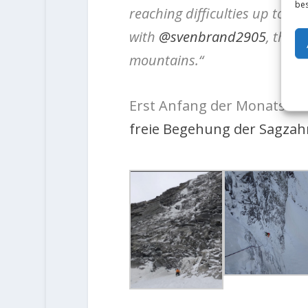
bes
reaching difficulties up to M
with
@svenbrand2905
, this
mountains.“
Erst Anfang der Monats hol
freie Begehung der Sagza