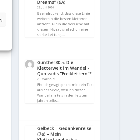
Dreams“ (9A)
26. Juni 2026
Beeindruckend, dass diese Linie
weiterhin die besten Kletterer
N
anzieht. Allein die Versuche auf
diesem Niveau sind schon eine
starke Leistung.…
Gunther30
Die
zu
Kletterwelt im Wandel -
Quo vadis "Freiklettern"?
23. März 2026
Ehrlich gesagt spricht mir dein Text
aus der Seele, weil ich diesen
Wandel am Fels in den letzten
Jahren selbst…
Gelbeck – Gedankenreise
(7a) – Mein
Klettertagebuch
zu