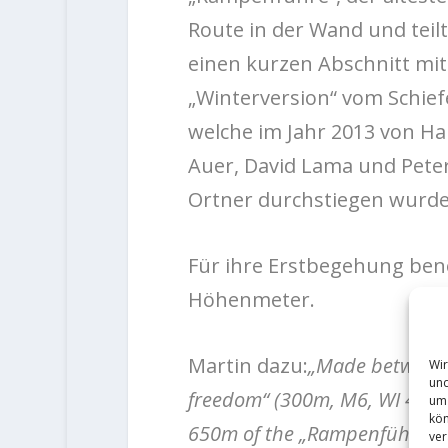
Route in der Wand und teilt
einen kurzen Abschnitt mit
„Winterversion“ vom Schiefe
welche im Jahr 2013 von Ha
Auer, David Lama und Pete
Ortner durchstiegen wurde
Für ihre Erstbegehung benö
Höhenmeter.
Martin dazu:
„Made between a
Wir
und
freedom“ (300m, M6, WI 4, X) 
um 
kön
650m of the „Rampenführe“ w
ver