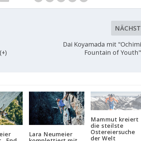
NÄCHST
Dai Koyamada mit "Ochimi
(+)
Fountain of Youth"
Mammut kreiert
die steilste
Ostereiersuche
eier
Lara Neumeier
der Welt
t „End
komplettiert mit