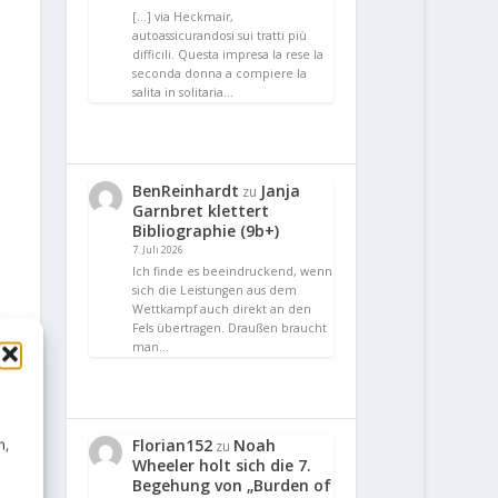
[…] via Heckmair,
autoassicurandosi sui tratti più
difficili. Questa impresa la rese la
seconda donna a compiere la
salita in solitaria…
BenReinhardt
Janja
zu
Garnbret klettert
Bibliographie (9b+)
7. Juli 2026
Ich finde es beeindruckend, wenn
sich die Leistungen aus dem
Wettkampf auch direkt an den
Fels übertragen. Draußen braucht
man…
Florian152
Noah
n,
zu
Wheeler holt sich die 7.
Begehung von „Burden of