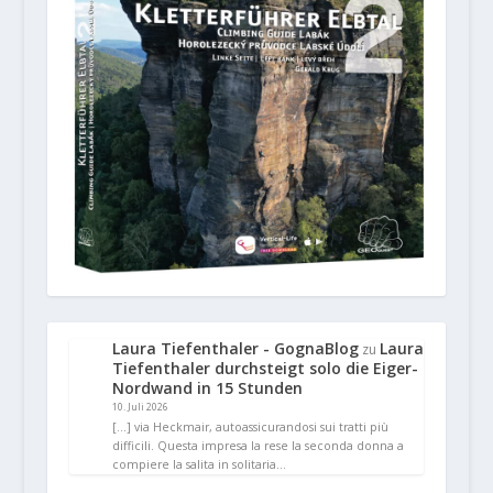
Laura Tiefenthaler - GognaBlog
Laura
zu
Tiefenthaler durchsteigt solo die Eiger-
Nordwand in 15 Stunden
10. Juli 2026
[…] via Heckmair, autoassicurandosi sui tratti più
difficili. Questa impresa la rese la seconda donna a
compiere la salita in solitaria…