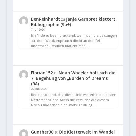
BenReinhardt
Janja Garnbret klettert
zu
Bibliographie (9b+)
7. Juli 2026
Ich finde es beeindruckend, wenn sich die Leistungen
aus dem Wettkampf auch direkt an den Fels
übertragen. Draußen braucht man…
Florian152
Noah Wheeler holt sich die
zu
7. Begehung von „Burden of Dreams“
(9A)
26. Juni 2026
Beeindruckend, dass diese Linie weiterhin die besten
Kletterer anzieht. Allein die Versuche auf diesem
Niveau sind schon eine starke Leistung.…
Gunther30
Die Kletterwelt im Wandel
zu