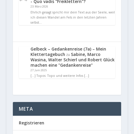
- Quo vadis "Freiklettern"?
23. März 2026
Ehrlich gesagt spricht mir dein Text aus der Seele, weil
ich diesen Wandel am Fels in den letzten Jahren
selbst…
Gelbeck – Gedankenreise (7a) – Mein
Klettertagebuch
Sabine, Marco
zu
Wasina, Walter Schierl und Robert Glück
machen eine "Gedankenreise"
27. Juni 2025
[…] Topos: Topo und weitere Infos […]
META
Registrieren