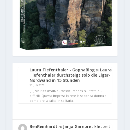
Laura Tiefenthaler - GognaBlog
Laura
zu
Tiefenthaler durchsteigt solo die Eiger-
Nordwand in 15 Stunden
10. Juli 2026
[…] via Heckmair, autoassicurandosi sui tratti più
difficili. Questa impresa la rese la seconda donna a
compiere la salita in solitaria…
BenReinhardt
Janja Garnbret klettert
zu