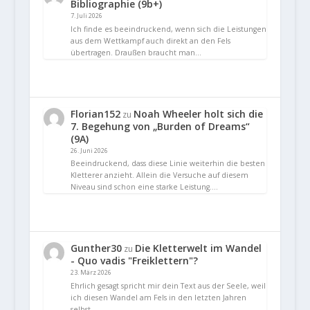
Bibliographie (9b+)
7. Juli 2026
Ich finde es beeindruckend, wenn sich die Leistungen
aus dem Wettkampf auch direkt an den Fels
übertragen. Draußen braucht man…
Florian152
Noah Wheeler holt sich die
zu
7. Begehung von „Burden of Dreams“
(9A)
26. Juni 2026
Beeindruckend, dass diese Linie weiterhin die besten
Kletterer anzieht. Allein die Versuche auf diesem
Niveau sind schon eine starke Leistung.…
Gunther30
Die Kletterwelt im Wandel
zu
- Quo vadis "Freiklettern"?
23. März 2026
Ehrlich gesagt spricht mir dein Text aus der Seele, weil
ich diesen Wandel am Fels in den letzten Jahren
selbst…