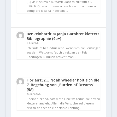
[…] via Heckmair, autoassicurandosi sui tratti più
difficili. Questa impresa la rese la seconda donna a
compiere la salita in solitaria…
BenReinhardt
Janja Garnbret klettert
zu
Bibliographie (9b+)
7. Juli 2026
Ich finde es beeindruckend, wenn sich die Leistungen
aus dem Wettkampf auch direkt an den Fels
übertragen. Draußen braucht man…
Florian152
Noah Wheeler holt sich die
zu
7. Begehung von „Burden of Dreams“
(9A)
26. Juni 2026
Beeindruckend, dass diese Linie weiterhin die besten
Kletterer anzieht. Allein die Versuche auf diesem
Niveau sind schon eine starke Leistung.…