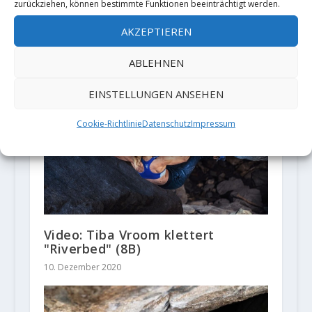
zurückziehen, können bestimmte Funktionen beeinträchtigt werden.
Video: Simon Lorenzi klettert
"Quoi de neuf (8C/V15)"
AKZEPTIEREN
26. September 2020
ABLEHNEN
EINSTELLUNGEN ANSEHEN
Cookie-Richtlinie
Datenschutz
Impressum
Video: Tiba Vroom klettert
"Riverbed" (8B)
10. Dezember 2020