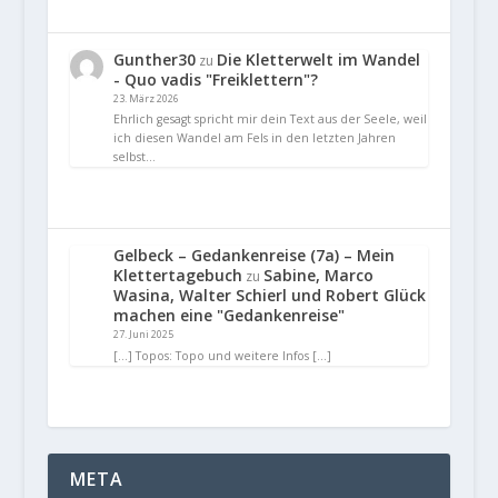
Gunther30
Die Kletterwelt im Wandel
zu
- Quo vadis "Freiklettern"?
23. März 2026
Ehrlich gesagt spricht mir dein Text aus der Seele, weil
ich diesen Wandel am Fels in den letzten Jahren
selbst…
Gelbeck – Gedankenreise (7a) – Mein
Klettertagebuch
Sabine, Marco
zu
Wasina, Walter Schierl und Robert Glück
machen eine "Gedankenreise"
27. Juni 2025
[…] Topos: Topo und weitere Infos […]
META