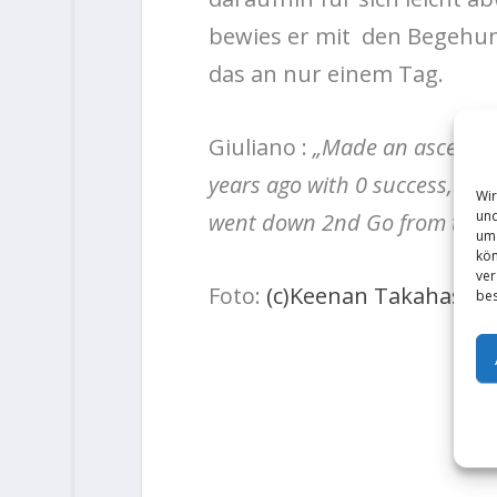
bewies er mit den Begehun
das an nur einem Tag.
Giuliano :
„Made an ascent of 
years ago with 0 success, thi
Wir
und
went down 2nd Go from the s
um 
kön
ver
Foto:
(c)Keenan Takahashi
bes