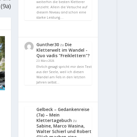
weiterhin die besten Kletterer
(9a)
anzieht. Allein die Versuche auf
diesem Niveau sind schon eine
starke Leistung.…
Gunther30
Die
zu
Kletterwelt im Wandel -
Quo vadis "Freiklettern"?
23. März 2026
Ehrlich gesagt spricht mir dein Text
aus der Seele, weil ich diesen
Wandel am Fels in den letzten
Jahren selbst…
Gelbeck – Gedankenreise
(7a) – Mein
Klettertagebuch
zu
Sabine, Marco Wasina,
Walter Schierl und Robert
Glück machen eine