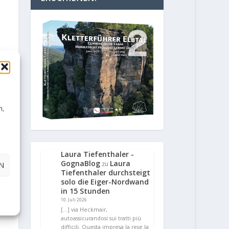
n,
Laura Tiefenthaler -
GognaBlog
Laura
zu
N
Tiefenthaler durchsteigt
solo die Eiger-Nordwand
in 15 Stunden
10. Juli 2026
[…] via Heckmair,
autoassicurandosi sui tratti più
difficili. Questa impresa la rese la