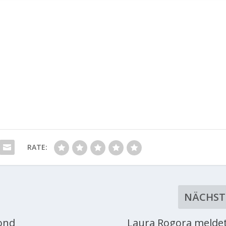
RATE:
NÄCHST
ond
Laura Rogora meldet