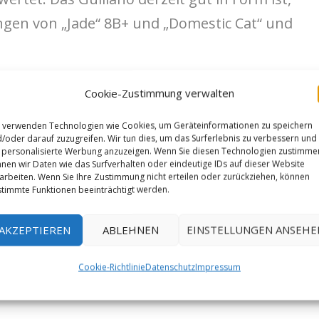
gen von „Jade“ 8B+ und „Domestic Cat“ und
Topaz (8B+/C) in Wild Basin! I tried it briefly 3
Cookie-Zustimmung verwalten
s time everything aligned and after some work it
 verwenden Technologien wie Cookies, um Geräteinformationen zu speichern
/oder darauf zuzugreifen. Wir tun dies, um das Surferlebnis zu verbessern und
tart“.
personalisierte Werbung anzuzeigen. Wenn Sie diesen Technologien zustimme
nen wir Daten wie das Surfverhalten oder eindeutige IDs auf dieser Website
arbeiten. Wenn Sie Ihre Zustimmung nicht erteilen oder zurückziehen, können
timmte Funktionen beeinträchtigt werden.
AKZEPTIEREN
ABLEHNEN
EINSTELLUNGEN ANSEHE
Cookie-Richtlinie
Datenschutz
Impressum