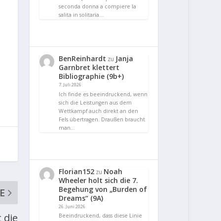
seconda donna a compiere la
salita in solitaria…
BenReinhardt
Janja
zu
Garnbret klettert
Bibliographie (9b+)
7. Juli 2026
Ich finde es beeindruckend, wenn
sich die Leistungen aus dem
Wettkampf auch direkt an den
Fels übertragen. Draußen braucht
man…
Florian152
Noah
zu
Wheeler holt sich die 7.
Begehung von „Burden of
E
Dreams“ (9A)
26. Juni 2026
 die
Beeindruckend, dass diese Linie