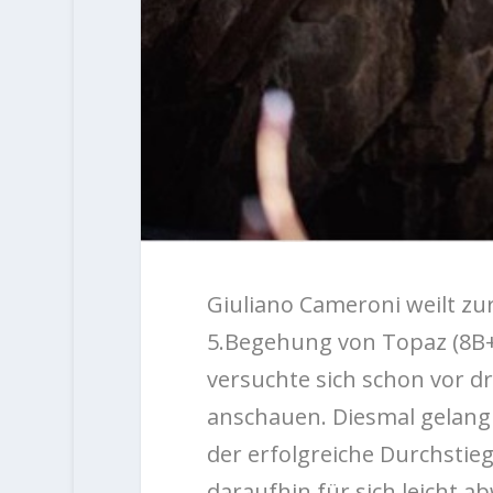
Giuliano Cameroni weilt zur
5.Begehung von Topaz (8B+/
versuchte sich schon vor d
anschauen. Diesmal gelang
der erfolgreiche Durchstie
daraufhin für sich leicht ab