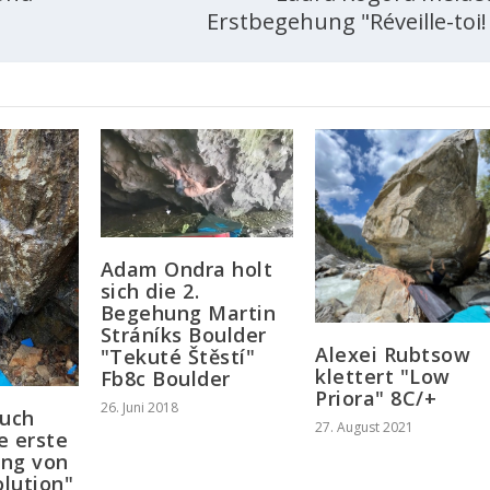
Erstbegehung "Réveille-toi! 
Adam Ondra holt
sich die 2.
Begehung Martin
Stráníks Boulder
Alexei Rubtsow
"Tekuté Štěstí"
klettert "Low
Fb8c Boulder
Priora" 8C/+
26. Juni 2018
auch
27. August 2021
ie erste
ung von
olution"