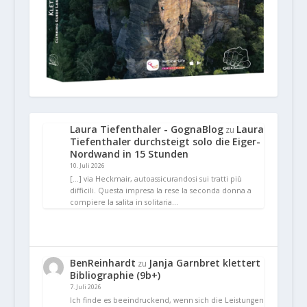
Laura Tiefenthaler - GognaBlog
Laura
zu
Tiefenthaler durchsteigt solo die Eiger-
Nordwand in 15 Stunden
10. Juli 2026
[…] via Heckmair, autoassicurandosi sui tratti più
difficili. Questa impresa la rese la seconda donna a
compiere la salita in solitaria…
BenReinhardt
Janja Garnbret klettert
zu
Bibliographie (9b+)
7. Juli 2026
Ich finde es beeindruckend, wenn sich die Leistungen