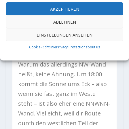
Topo findet der interessiere
AKZEPTIEREN
Aspirant im Netz der Üblichen
ABLEHNEN
Verdächtigen:
https://www.bergsteigen.com/
EINSTELLUNGEN ANSEHEN
…/k…/schwarze-wand-
Cookie-Richtlinie
Privacy Protection
about us
nordwestwand/
Warum das allerdings NW-Wand
heißt, keine Ahnung. Um 18:00
kommt die Sonne ums Eck – also
wenn sie fast ganz im Weste
steht – ist also eher eine NNWNN-
Wand. Vielleicht, weil dir Route
durch den westlichen Teil der