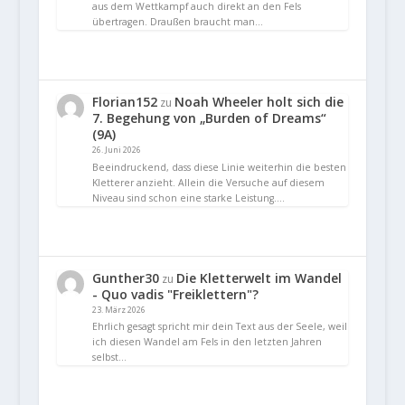
aus dem Wettkampf auch direkt an den Fels
übertragen. Draußen braucht man…
Florian152
Noah Wheeler holt sich die
zu
7. Begehung von „Burden of Dreams“
(9A)
26. Juni 2026
Beeindruckend, dass diese Linie weiterhin die besten
Kletterer anzieht. Allein die Versuche auf diesem
Niveau sind schon eine starke Leistung.…
Gunther30
Die Kletterwelt im Wandel
zu
- Quo vadis "Freiklettern"?
23. März 2026
Ehrlich gesagt spricht mir dein Text aus der Seele, weil
ich diesen Wandel am Fels in den letzten Jahren
selbst…