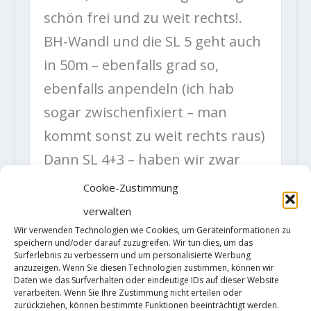
schön frei und zu weit rechts!.
BH-Wandl und die SL 5 geht auch
in 50m – ebenfalls grad so,
ebenfalls anpendeln (ich hab
sogar zwischenfixiert – man
kommt sonst zu weit rechts raus)
Dann SL 4+3 – haben wir zwar
nicht gemacht, weil der Stand SL
Cookie-Zustimmung
4 (ja, anpendeln!) so schön
verwalten
trocken&geschützt war, sollte
Wir verwenden Technologien wie Cookies, um Geräteinformationen zu
speichern und/oder darauf zuzugreifen. Wir tun dies, um das
aber gut gehen. Von dort (Stand
Surferlebnis zu verbessern und um personalisierte Werbung
anzuzeigen. Wenn Sie diesen Technologien zustimmen, können wir
SL 2) sind es knapp 40m
Daten wie das Surfverhalten oder eindeutige IDs auf dieser Website
verarbeiten. Wenn Sie Ihre Zustimmung nicht erteilen oder
überhängend zum Band.
zurückziehen, können bestimmte Funktionen beeinträchtigt werden.