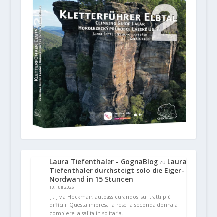
Laura Tiefenthaler - GognaBlog
Laura
zu
Tiefenthaler durchsteigt solo die Eiger-
Nordwand in 15 Stunden
10. Juli 2026
[…] via Heckmair, autoassicurandosi sui tratti più
difficili. Questa impresa la rese la seconda donna a
compiere la salita in solitaria…