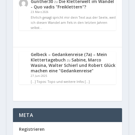
Gunther30
Die Kletterwelt im Wandel
zu
- Quo vadis "Freiklettern"?
23. März 2026
Ehrlich gesagt spricht mir dein Text aus der Seele, weil
ich diesen Wandel am Fels in den letzten Jahren
selbst…
Gelbeck – Gedankenreise (7a) – Mein
Klettertagebuch
Sabine, Marco
zu
Wasina, Walter Schierl und Robert Glück
machen eine "Gedankenreise"
27. Juni 2025
[…] Topos: Topo und weitere Infos […]
META
Registrieren