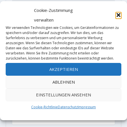
Cookie-Zustimmung
verwalten
Wir verwenden Technologien wie Cookies, um Geräteinformationen zu
speichern und/oder darauf zuzugreifen. Wir tun dies, um das
Surferlebnis zu verbessern und um personalisierte Werbung
anzuzeigen. Wenn Sie diesen Technologien zustimmen, können wir
Daten wie das Surfverhalten oder eindeutige IDs auf dieser Website
verarbeiten. Wenn Sie Ihre Zustimmung nicht erteilen oder
zurückziehen, können bestimmte Funktionen beeinträchtigt werden.
AKZEPTIEREN
Diese Website verwendet Akismet, um
ABLEHNEN
Spam zu reduzieren.
Erfahre, wie
deine Kommentardaten verarbeitet
EINSTELLUNGEN ANSEHEN
werden.
Cookie-Richtlinie
Datenschutz
Impressum
PARTNER