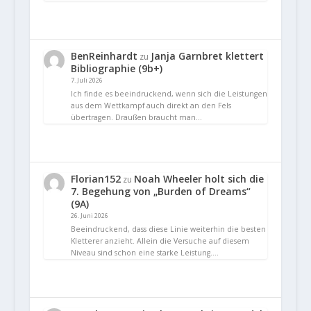
BenReinhardt
Janja Garnbret klettert
zu
Bibliographie (9b+)
7. Juli 2026
Ich finde es beeindruckend, wenn sich die Leistungen
aus dem Wettkampf auch direkt an den Fels
übertragen. Draußen braucht man…
Florian152
Noah Wheeler holt sich die
zu
7. Begehung von „Burden of Dreams“
(9A)
26. Juni 2026
Beeindruckend, dass diese Linie weiterhin die besten
Kletterer anzieht. Allein die Versuche auf diesem
Niveau sind schon eine starke Leistung.…