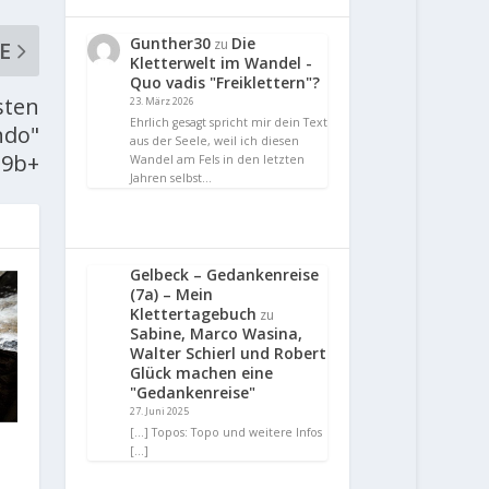
Gunther30
Die
zu
E
Kletterwelt im Wandel -
Quo vadis "Freiklettern"?
sten
23. März 2026
Ehrlich gesagt spricht mir dein Text
ndo"
aus der Seele, weil ich diesen
9b+
Wandel am Fels in den letzten
Jahren selbst…
Gelbeck – Gedankenreise
(7a) – Mein
Klettertagebuch
zu
Sabine, Marco Wasina,
Walter Schierl und Robert
Glück machen eine
"Gedankenreise"
27. Juni 2025
[…] Topos: Topo und weitere Infos
[…]