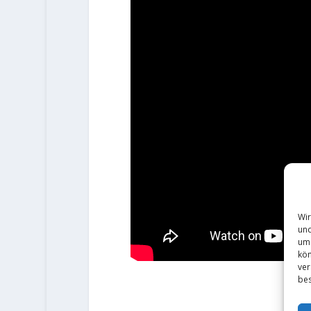
Wir
und
um 
kön
ver
bes