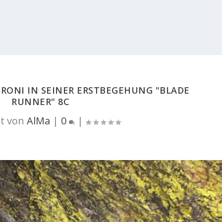
ERONI IN SEINER ERSTBEGEHUNG "BLADE
RUNNER" 8C
t von
AlMa
|
0
|