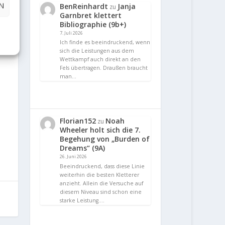
N
BenReinhardt
Janja
zu
Garnbret klettert
Bibliographie (9b+)
7. Juli 2026
Ich finde es beeindruckend, wenn
sich die Leistungen aus dem
Wettkampf auch direkt an den
Fels übertragen. Draußen braucht
man…
Florian152
Noah
zu
Wheeler holt sich die 7.
Begehung von „Burden of
Dreams“ (9A)
26. Juni 2026
Beeindruckend, dass diese Linie
weiterhin die besten Kletterer
anzieht. Allein die Versuche auf
diesem Niveau sind schon eine
starke Leistung.…