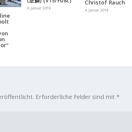
(逆鱗) (V15/Fb8c)
Christof Rauch
6. Januar 2018
4. Januar 2018
line
holt
von
on
or"
röffentlicht.
Erforderliche Felder sind mit
*