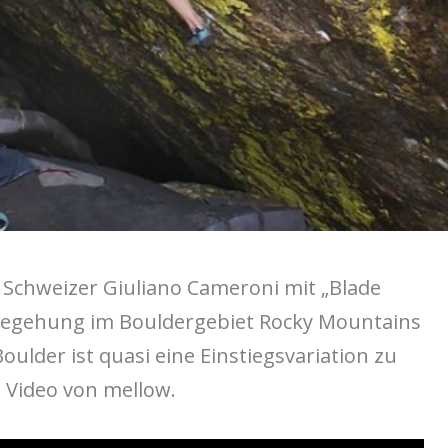
Schweizer Giuliano Cameroni mit „Blade
begehung im Bouldergebiet Rocky Mountains
oulder ist quasi eine Einstiegsvariation zu
n Video von mellow.