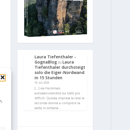
Laura Tiefenthaler -
GognaBlog
Laura
zu
Tiefenthaler durchsteigt
solo die Eiger-Nordwand
in 15 Stunden
10. Juli 2026
[…] via Heckmair,
autoassicurandosi sui tratti più
difficili. Questa impresa la rese la
n,
seconda donna a compiere la
salita in solitaria…