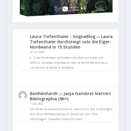
Laura Tiefenthaler - GognaBlog
Laura
zu
Tiefenthaler durchsteigt solo die Eiger-
Nordwand in 15 Stunden
10. Juli 2026
[…] via Heckmair, autoassicurandosi sui tratti più
difficili. Questa impresa la rese la seconda donna a
compiere la salita in solitaria…
BenReinhardt
Janja Garnbret klettert
zu
Bibliographie (9b+)
7. Juli 2026
Ich finde es beeindruckend, wenn sich die Leistungen
aus dem Wettkampf auch direkt an den Fels
übertragen. Draußen braucht man…