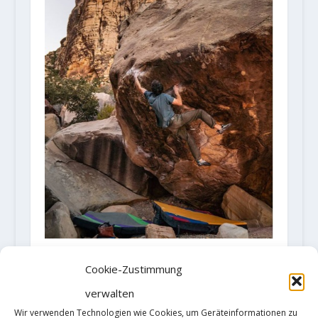
Video: Jimmy Webb mit der ersten
Cookie-Zustimmung
Begehung von "Sleepwalker" (8C+)
22. Januar 2019
verwalten
Wir verwenden Technologien wie Cookies, um Geräteinformationen zu