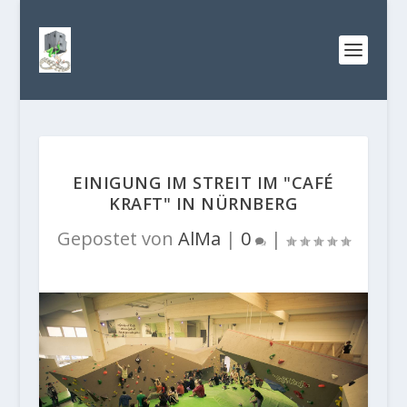
EINIGUNG IM STREIT IM "CAFÉ
KRAFT" IN NÜRNBERG
Gepostet von
AlMa
|
0
|