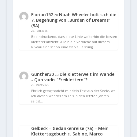
Florian152
Noah Wheeler holt sich die
zu
7. Begehung von „Burden of Dreams“
(9A)
26. Juni 2026
Beeindruckend, dass diese Linie weiterhin die besten
Kletterer anzieht. Allein die Versuche auf diesem
Niveau sind schon eine starke Leistung.…
Gunther30
Die Kletterwelt im Wandel
zu
- Quo vadis "Freiklettern"?
23. März 2026
Ehrlich gesagt spricht mir dein Text aus der Seele, weil
ich diesen Wandel am Fels in den letzten Jahren
selbst…
Gelbeck – Gedankenreise (7a) – Mein
Klettertagebuch
Sabine, Marco
zu