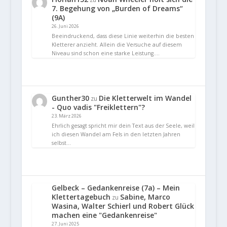
7. Begehung von „Burden of Dreams“
(9A)
26. Juni 2026
Beeindruckend, dass diese Linie weiterhin die besten
Kletterer anzieht. Allein die Versuche auf diesem
Niveau sind schon eine starke Leistung.…
Gunther30
Die Kletterwelt im Wandel
zu
- Quo vadis "Freiklettern"?
23. März 2026
Ehrlich gesagt spricht mir dein Text aus der Seele, weil
ich diesen Wandel am Fels in den letzten Jahren
selbst…
Gelbeck – Gedankenreise (7a) – Mein
Klettertagebuch
Sabine, Marco
zu
Wasina, Walter Schierl und Robert Glück
machen eine "Gedankenreise"
27. Juni 2025