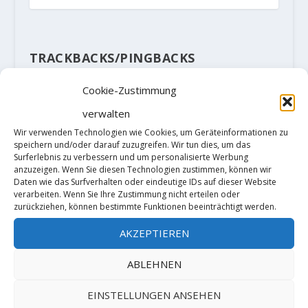
TRACKBACKS/PINGBACKS
Cookie-Zustimmung
Neues vom Klettergebiet Holzberg
verwalten
in den Hohburger Bergen –
Wir verwenden Technologien wie Cookies, um Geräteinformationen zu
Bergfilmfestival am Gaudlitzberg
speichern und/oder darauf zuzugreifen. Wir tun dies, um das
Surferlebnis zu verbessern und um personalisierte Werbung
2019 – Der Kletterblock
- […]
anzuzeigen. Wenn Sie diesen Technologien zustimmen, können wir
Daten wie das Surfverhalten oder eindeutige IDs auf dieser Website
Klettergebiet Holzberg in den
verarbeiten. Wenn Sie Ihre Zustimmung nicht erteilen oder
zurückziehen, können bestimmte Funktionen beeinträchtigt werden.
Hohburger Bergen in
Nordsachsen ist in Gefahr, wir
AKZEPTIEREN
berichteten. Nun gab es beim
ABLEHNEN
Bergfilmfestival am…
EINSTELLUNGEN ANSEHEN