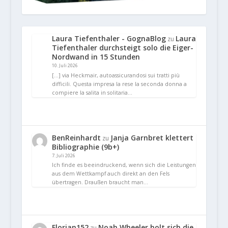
Laura Tiefenthaler - GognaBlog
Laura
zu
Tiefenthaler durchsteigt solo die Eiger-
Nordwand in 15 Stunden
10. Juli 2026
[…] via Heckmair, autoassicurandosi sui tratti più
difficili. Questa impresa la rese la seconda donna a
compiere la salita in solitaria…
BenReinhardt
Janja Garnbret klettert
zu
Bibliographie (9b+)
7. Juli 2026
Ich finde es beeindruckend, wenn sich die Leistungen
aus dem Wettkampf auch direkt an den Fels
übertragen. Draußen braucht man…
Florian152
Noah Wheeler holt sich die
zu