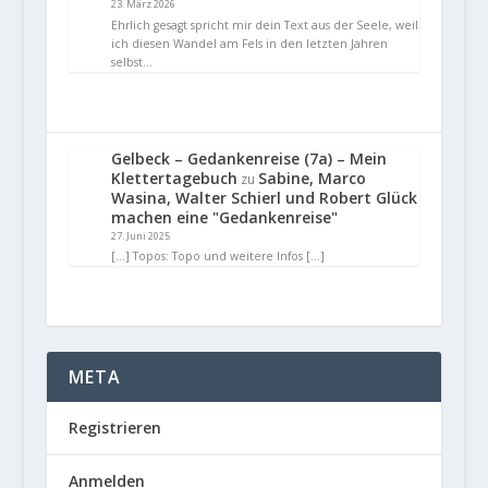
23. März 2026
Ehrlich gesagt spricht mir dein Text aus der Seele, weil
ich diesen Wandel am Fels in den letzten Jahren
selbst…
Gelbeck – Gedankenreise (7a) – Mein
Klettertagebuch
Sabine, Marco
zu
Wasina, Walter Schierl und Robert Glück
machen eine "Gedankenreise"
27. Juni 2025
[…] Topos: Topo und weitere Infos […]
META
Registrieren
Anmelden