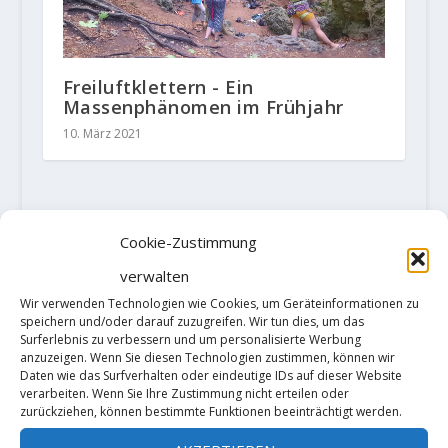
Freiluftklettern - Ein
Massenphänomen im Frühjahr
10. März 2021
HINTERLASSE EINE ANTWORT
Cookie-Zustimmung
Deine E-Mail-Adresse wird nicht
verwalten
veröffentlicht.
Erforderliche Felder
sind mit
*
markiert
Wir verwenden Technologien wie Cookies, um Geräteinformationen zu
speichern und/oder darauf zuzugreifen. Wir tun dies, um das
Surferlebnis zu verbessern und um personalisierte Werbung
anzuzeigen. Wenn Sie diesen Technologien zustimmen, können wir
Daten wie das Surfverhalten oder eindeutige IDs auf dieser Website
verarbeiten. Wenn Sie Ihre Zustimmung nicht erteilen oder
zurückziehen, können bestimmte Funktionen beeinträchtigt werden.