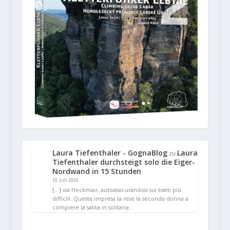
Laura Tiefenthaler - GognaBlog
Laura
zu
Tiefenthaler durchsteigt solo die Eiger-
Nordwand in 15 Stunden
10. Juli 2026
[…] via Heckmair, autoassicurandosi sui tratti più
difficili. Questa impresa la rese la seconda donna a
compiere la salita in solitaria…