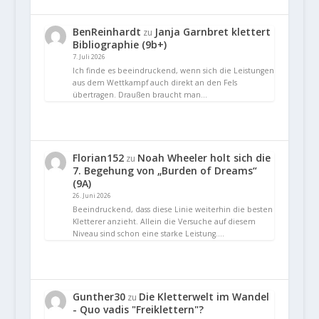
BenReinhardt
Janja Garnbret klettert
zu
Bibliographie (9b+)
7. Juli 2026
Ich finde es beeindruckend, wenn sich die Leistungen
aus dem Wettkampf auch direkt an den Fels
übertragen. Draußen braucht man…
Florian152
Noah Wheeler holt sich die
zu
7. Begehung von „Burden of Dreams“
(9A)
26. Juni 2026
Beeindruckend, dass diese Linie weiterhin die besten
Kletterer anzieht. Allein die Versuche auf diesem
Niveau sind schon eine starke Leistung.…
Gunther30
Die Kletterwelt im Wandel
zu
- Quo vadis "Freiklettern"?