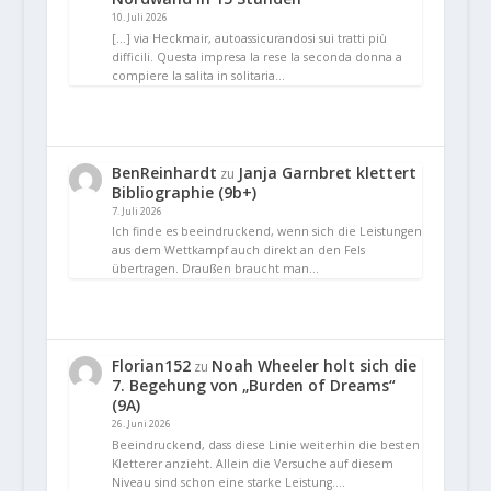
10. Juli 2026
[…] via Heckmair, autoassicurandosi sui tratti più
difficili. Questa impresa la rese la seconda donna a
compiere la salita in solitaria…
BenReinhardt
Janja Garnbret klettert
zu
Bibliographie (9b+)
7. Juli 2026
Ich finde es beeindruckend, wenn sich die Leistungen
aus dem Wettkampf auch direkt an den Fels
übertragen. Draußen braucht man…
Florian152
Noah Wheeler holt sich die
zu
7. Begehung von „Burden of Dreams“
(9A)
26. Juni 2026
Beeindruckend, dass diese Linie weiterhin die besten
Kletterer anzieht. Allein die Versuche auf diesem
Niveau sind schon eine starke Leistung.…