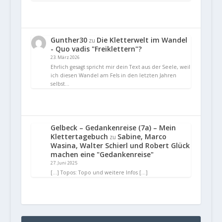
Gunther30
Die Kletterwelt im Wandel
zu
- Quo vadis "Freiklettern"?
23. März 2026
Ehrlich gesagt spricht mir dein Text aus der Seele, weil
ich diesen Wandel am Fels in den letzten Jahren
selbst…
Gelbeck – Gedankenreise (7a) – Mein
Klettertagebuch
Sabine, Marco
zu
Wasina, Walter Schierl und Robert Glück
machen eine "Gedankenreise"
27. Juni 2025
[…] Topos: Topo und weitere Infos […]