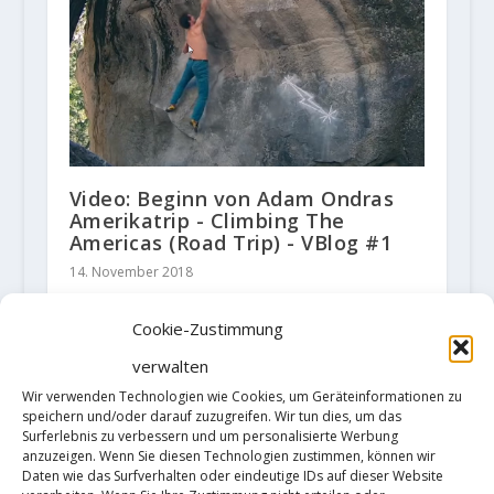
Video: Beginn von Adam Ondras
Amerikatrip - Climbing The
Americas (Road Trip) - VBlog #1
14. November 2018
Cookie-Zustimmung
verwalten
HINTERLASSE EINE ANTWORT
Wir verwenden Technologien wie Cookies, um Geräteinformationen zu
Deine E-Mail-Adresse wird nicht
speichern und/oder darauf zuzugreifen. Wir tun dies, um das
veröffentlicht.
Erforderliche Felder
Surferlebnis zu verbessern und um personalisierte Werbung
sind mit
*
markiert
anzuzeigen. Wenn Sie diesen Technologien zustimmen, können wir
Daten wie das Surfverhalten oder eindeutige IDs auf dieser Website