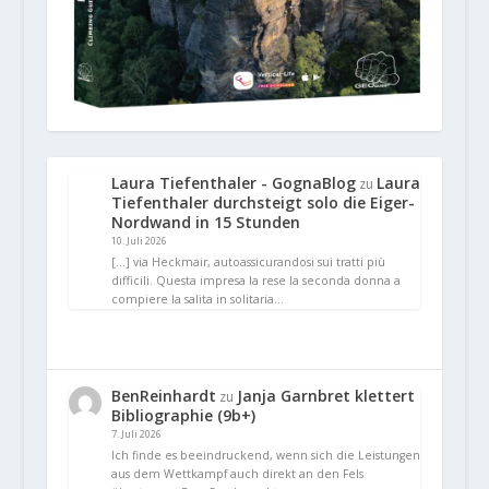
Laura Tiefenthaler - GognaBlog
Laura
zu
Tiefenthaler durchsteigt solo die Eiger-
Nordwand in 15 Stunden
10. Juli 2026
[…] via Heckmair, autoassicurandosi sui tratti più
difficili. Questa impresa la rese la seconda donna a
compiere la salita in solitaria…
BenReinhardt
Janja Garnbret klettert
zu
Bibliographie (9b+)
7. Juli 2026
Ich finde es beeindruckend, wenn sich die Leistungen
aus dem Wettkampf auch direkt an den Fels