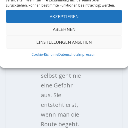
verarbeiten. Wenn Sie Ihre Zustimmung nicht erteilen oder
2 KOMMENTARE
zurückziehen, können bestimmte Funktionen beeinträchtigt werden.
AKZEPTIEREN
Rainer
ABLEHNEN
Lampatzer
am 4.
EINSTELLUNGEN ANSEHEN
Mai 2020 um 6:49
Cookie-Richtlinie
Datenschutz
Impressum
Von einem Berg
oder eine Route
selbst geht nie
eine Gefahr
aus. Sie
entsteht erst,
wenn man die
Route begeht.