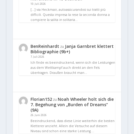
10. Juli 2026
[…] via Heckmair, autoassicurandosi sui tratti più
difficili. Questa impresa la rese la seconda donna a
compiere la salita in solitaria…
BenReinhardt
Janja Garnbret klettert
zu
Bibliographie (9b+)
7. Juli 2026
Ich finde es beeindruckend, wenn sich die Leistungen
aus dem Wettkampf auch direkt an den Fels
übertragen. Draußen braucht man…
Florian152
Noah Wheeler holt sich die
zu
7. Begehung von „Burden of Dreams“
(9A)
26. Juni 2026
Beeindruckend, dass diese Linie weiterhin die besten
Kletterer anzieht. Allein die Versuche auf diesem
Niveau sind schon eine starke Leistung.…