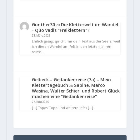
Gunther30
Die Kletterwelt im Wandel
zu
- Quo vadis "Freiklettern"?
23. März 2026
Ehrlich gesagt spricht mir dein Text aus der Seele, weil
ich diesen Wandel am Fels in den letzten Jahren
selbst…
Gelbeck – Gedankenreise (7a) – Mein
Klettertagebuch
Sabine, Marco
zu
Wasina, Walter Schierl und Robert Glück
machen eine "Gedankenreise"
27. Juni 2025
[…] Topos: Topo und weitere Infos […]