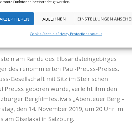
timmte Funktionen beeinträchtigt werden.
AKZEPTIEREN
ABLEHNEN
EINSTELLUNGEN ANSEHE
an die Sächsische Kletterlegende Bernd
Cookie-Richtlinie
Privacy Protection
about us
nstein am Rande des Elbsandsteingebirges
äger des renommierten Paul-Preuss-Preises.
uss-Gesellschaft mit Sitz im Steirischen
l Preuss geboren wurde, verleiht ihm den
lzburger Bergfilmfestivals „Abenteuer Berg –
stag, den 14. November 2019, um 20 Uhr im
s am Giselakai in Salzburg.