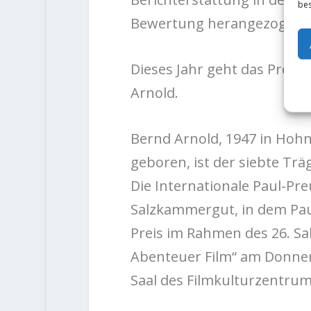
bes
Bewertung herangezogen.
Dieses Jahr geht das Preis 
Arnold.
Bernd Arnold, 1947 in Hoh
geboren, ist der siebte Tr
Die Internationale Paul-Pre
Salzkammergut, in dem Pau
Preis im Rahmen des 26. Sa
Abenteuer Film“ am Donner
Saal des Filmkulturzentrum