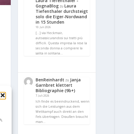
Laura Tiefenthaler -
GognaBlog
Laura
zu
Tiefenthaler durchsteigt
solo die Eiger-Nordwand
in 15 Stunden
10. Juli 2026
[…] via Heckmair,
autoassicurandosi sui tratti più
difficili. Questa impresa la rese la
seconda donna a compiere la
salita in solitaria…
BenReinhardt
Janja
zu
Garnbret klettert
Bibliographie (9b+)
7. Juli 2026
Ich finde es beeindruckend, wenn
sich die Leistungen aus dem
Wettkampf auch direkt an den
Fels übertragen. Draußen braucht
n,
man…