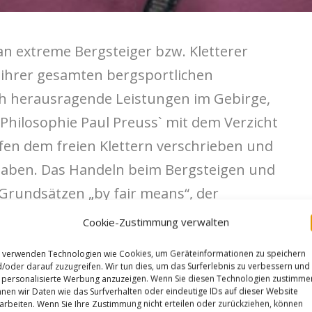
an extreme Bergsteiger bzw. Kletterer
e ihrer gesamten bergsportlichen
ch herausragende Leistungen im Gebirge,
Philosophie Paul Preuss` mit dem Verzicht
lfen dem freien Klettern verschrieben und
aben. Das Handeln beim Bergsteigen und
 Grundsätzen „by fair means“, der
tiven Zielsetzung und der Nachhaltigkeit
Cookie-Zustimmung verwalten
sog. „bergsteigerische Lebenswerk“ ist
 verwenden Technologien wie Cookies, um Geräteinformationen zu speichern
ng, nicht die aktuelle Höchstleistung. Eigene
/oder darauf zuzugreifen. Wir tun dies, um das Surferlebnis zu verbessern und
personalisierte Werbung anzuzeigen. Wenn Sie diesen Technologien zustimme
iligen Preisträger sowie die
nen wir Daten wie das Surfverhalten oder eindeutige IDs auf dieser Website
arbeiten. Wenn Sie Ihre Zustimmung nicht erteilen oder zurückziehen, können
edien über diese werden ebenfalls zur