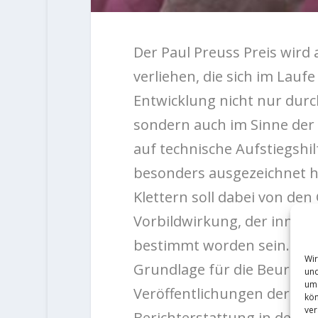
Der Paul Preuss Preis wird 
verliehen, die sich im Lauf
Entwicklung nicht nur dur
sondern auch im Sinne der 
auf technische Aufstiegshi
besonders ausgezeichnet h
Klettern soll dabei von den
Vorbildwirkung, der innova
bestimmt worden sein. Das 
Wir
Grundlage für die Beurteilu
und
um 
Veröffentlichungen der jewe
kön
ver
Berichterstattung in den M