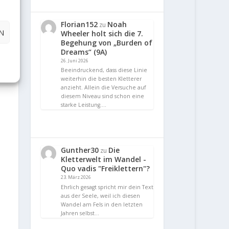
Florian152
Noah
zu
N
Wheeler holt sich die 7.
Begehung von „Burden of
Dreams“ (9A)
26. Juni 2026
Beeindruckend, dass diese Linie
weiterhin die besten Kletterer
anzieht. Allein die Versuche auf
diesem Niveau sind schon eine
starke Leistung.…
Gunther30
Die
zu
Kletterwelt im Wandel -
Quo vadis "Freiklettern"?
23. März 2026
Ehrlich gesagt spricht mir dein Text
aus der Seele, weil ich diesen
Wandel am Fels in den letzten
Jahren selbst…