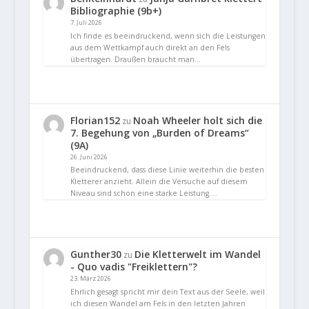
Bibliographie (9b+)
7. Juli 2026
Ich finde es beeindruckend, wenn sich die Leistungen
aus dem Wettkampf auch direkt an den Fels
übertragen. Draußen braucht man…
Florian152
Noah Wheeler holt sich die
zu
7. Begehung von „Burden of Dreams“
(9A)
26. Juni 2026
Beeindruckend, dass diese Linie weiterhin die besten
Kletterer anzieht. Allein die Versuche auf diesem
Niveau sind schon eine starke Leistung.…
Gunther30
Die Kletterwelt im Wandel
zu
- Quo vadis "Freiklettern"?
23. März 2026
Ehrlich gesagt spricht mir dein Text aus der Seele, weil
ich diesen Wandel am Fels in den letzten Jahren