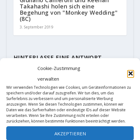
Takahashi holen sich eine
Begehung von "Monkey Wedding"
(8C)
3. September 2019
HINTERLASSE EINE ANTWORT
Deine E-Mail-Adresse wird nicht
Cookie-Zustimmung
veröffentlicht.
Erforderliche Felder
sind mit
*
markiert
verwalten
Wir verwenden Technologien wie Cookies, um Geräteinformationen zu
speichern und/oder darauf zuzugreifen. Wir tun dies, um das
Surferlebnis zu verbessern und um personalisierte Werbung
anzuzeigen. Wenn Sie diesen Technologien zustimmen, können wir
Daten wie das Surfverhalten oder eindeutige IDs auf dieser Website
verarbeiten. Wenn Sie Ihre Zustimmung nicht erteilen oder
zurückziehen, können bestimmte Funktionen beeinträchtigt werden.
AKZEPTIEREN