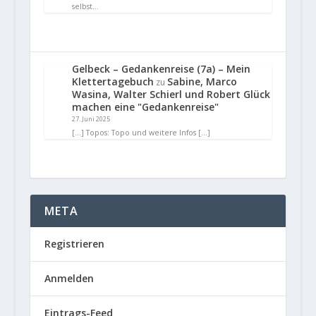
selbst…
Gelbeck – Gedankenreise (7a) – Mein
Klettertagebuch
Sabine, Marco
zu
Wasina, Walter Schierl und Robert Glück
machen eine "Gedankenreise"
27. Juni 2025
[…] Topos: Topo und weitere Infos […]
META
Registrieren
Anmelden
Eintrags-Feed