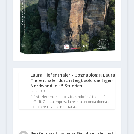
Laura Tiefenthaler - GognaBlog
Laura
zu
Tiefenthaler durchsteigt solo die Eiger-
Nordwand in 15 Stunden
10. Juli 2026
[…] via Heckmair, autoassicurandosi sui tratti più
difficili. Questa impresa la rese la seconda donna a
compiere la salita in solitaria…
BenReinhardt
Janja Garnbret klettert
zu