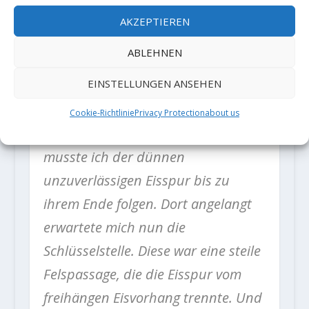
legen. Das Eis wollte allerdings nicht
AKZEPTIEREN
stabiler werden. Darüber hinaus
ABLEHNEN
sollten wir ein weiteres Mal
EINSTELLUNGEN ANSEHEN
enttäuscht werden. Der mögliche
Standplatz entpuppte sich als zu
Cookie-Richtlinie
Privacy Protection
about us
schlecht und zu riskant. Nun
musste ich der dünnen
unzuverlässigen Eisspur bis zu
ihrem Ende folgen. Dort angelangt
erwartete mich nun die
Schlüsselstelle. Diese war eine steile
Felspassage, die die Eisspur vom
freihängen Eisvorhang trennte. Und