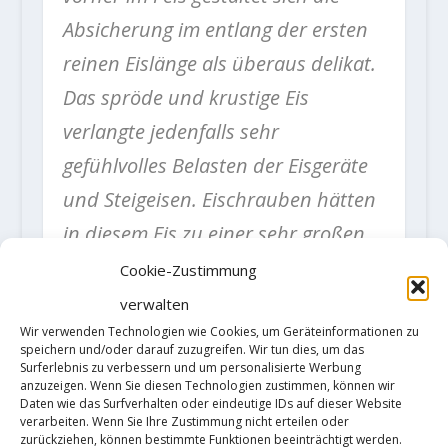
Absicherung im entlang der ersten
reinen Eislänge als überaus delikat.
Das spröde und krustige Eis
verlangte jedenfalls sehr
gefühlvolles Belasten der Eisgeräte
und Steigeisen. Eischrauben hätten
in diesem Eis zu einer sehr großen
Wahrscheinlichkeit einen Sturz
Cookie-Zustimmung
nicht halten können. Nach einem
verwalten
Dutzend sehr heiklen Metern
Wir verwenden Technologien wie Cookies, um Geräteinformationen zu
speichern und/oder darauf zuzugreifen. Wir tun dies, um das
konnte ich endlich einen guten
Surferlebnis zu verbessern und um personalisierte Werbung
anzuzeigen. Wenn Sie diesen Technologien zustimmen, können wir
Haken schlagen und nebenbei
Daten wie das Surfverhalten oder eindeutige IDs auf dieser Website
verarbeiten. Wenn Sie Ihre Zustimmung nicht erteilen oder
einen verlässlich wirkenden Friend
zurückziehen, können bestimmte Funktionen beeinträchtigt werden.