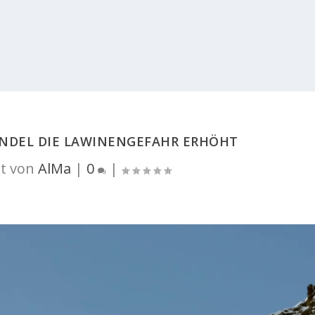
ANDEL DIE LAWINENGEFAHR ERHÖHT
t von
AlMa
|
0
|