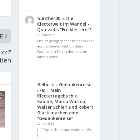
Gunther30
Die
zu
Kletterwelt im Wandel -
Quo vadis "Freiklettern"?
E
23. März 2026
Ehrlich gesagt spricht mir dein Text
aus der Seele, weil ich diesen
zzi"
Wandel am Fels in den letzten
Jahren selbst…
iten
Gelbeck – Gedankenreise
(7a) – Mein
Klettertagebuch
zu
Sabine, Marco Wasina,
Walter Schierl und Robert
Glück machen eine
"Gedankenreise"
27. Juni 2025
[…] Topos: Topo und weitere Infos
[…]