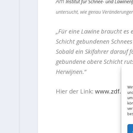
Am
Institut für Schnee- und Lawinen
untersucht, wie genau Veränderungen
„Für eine Lawine braucht es e
Schicht gebundenen Schnees 
Sobald ein Skifahrer darauf f
gebundene obere Schicht ruts
Herwijnen.“
Wir
Hier der Link:
www.zdf.de
und
um 
kön
ver
bes