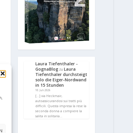
Laura Tiefenthaler -
GognaBlog
Laura
zu
Tiefenthaler durchsteigt
solo die Eiger-Nordwand
in 15 Stunden
10. Juli 2026
[…] via Heckmair,
n,
autoassicurandosi sui tratti più
difficili. Questa impresa la rese la
seconda donna a compiere la
salita in solitaria…
N