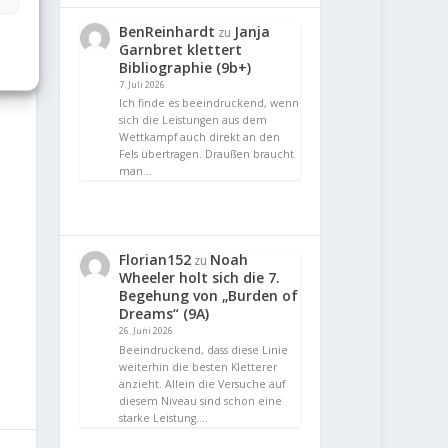
BenReinhardt
Janja
zu
Garnbret klettert
Bibliographie (9b+)
7. Juli 2026
Ich finde es beeindruckend, wenn
sich die Leistungen aus dem
Wettkampf auch direkt an den
Fels übertragen. Draußen braucht
man…
Florian152
Noah
zu
Wheeler holt sich die 7.
Begehung von „Burden of
Dreams“ (9A)
26. Juni 2026
Beeindruckend, dass diese Linie
weiterhin die besten Kletterer
anzieht. Allein die Versuche auf
diesem Niveau sind schon eine
starke Leistung.…