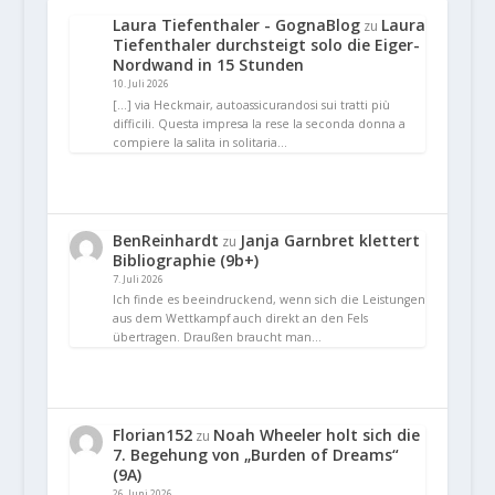
Laura Tiefenthaler - GognaBlog
Laura
zu
Tiefenthaler durchsteigt solo die Eiger-
Nordwand in 15 Stunden
10. Juli 2026
[…] via Heckmair, autoassicurandosi sui tratti più
difficili. Questa impresa la rese la seconda donna a
compiere la salita in solitaria…
BenReinhardt
Janja Garnbret klettert
zu
Bibliographie (9b+)
7. Juli 2026
Ich finde es beeindruckend, wenn sich die Leistungen
aus dem Wettkampf auch direkt an den Fels
übertragen. Draußen braucht man…
Florian152
Noah Wheeler holt sich die
zu
7. Begehung von „Burden of Dreams“
(9A)
26. Juni 2026