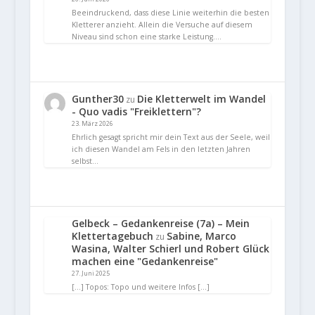
Beeindruckend, dass diese Linie weiterhin die besten
Kletterer anzieht. Allein die Versuche auf diesem
Niveau sind schon eine starke Leistung.…
Gunther30
Die Kletterwelt im Wandel
zu
- Quo vadis "Freiklettern"?
23. März 2026
Ehrlich gesagt spricht mir dein Text aus der Seele, weil
ich diesen Wandel am Fels in den letzten Jahren
selbst…
Gelbeck – Gedankenreise (7a) – Mein
Klettertagebuch
Sabine, Marco
zu
Wasina, Walter Schierl und Robert Glück
machen eine "Gedankenreise"
27. Juni 2025
[…] Topos: Topo und weitere Infos […]