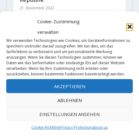
21. November 2022
Cookie-Zustimmung
verwalten
Wir verwenden Technologien wie Cookies, um Geräteinformationen zu
speichern und/oder darauf zuzugreifen. Wir tun dies, um das
Surferlebnis zu verbessern und um personalisierte Werbung
anzuzeigen. Wenn Sie diesen Technologien zustimmen, können wir
Daten wie das Surfverhalten oder eindeutige IDs auf dieser Website
verarbeiten. Wenn Sie Ihre Zustimmung nicht erteilen oder
zurückziehen, können bestimmte Funktionen beeinträchtigt werden.
Seb Bouin meldet die 4. Begehung
AKZEPTIEREN
von "Jumbo Love" 9b
ABLEHNEN
2. November 2022
EINSTELLUNGEN ANSEHEN
Cookie-Richtlinie
Privacy Protection
about us
1 KOMMENTAR