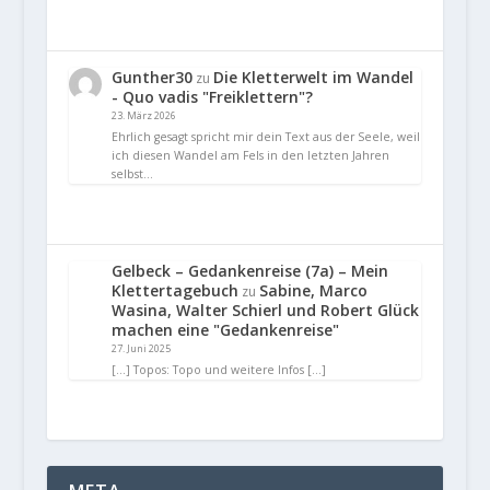
Gunther30
Die Kletterwelt im Wandel
zu
- Quo vadis "Freiklettern"?
23. März 2026
Ehrlich gesagt spricht mir dein Text aus der Seele, weil
ich diesen Wandel am Fels in den letzten Jahren
selbst…
Gelbeck – Gedankenreise (7a) – Mein
Klettertagebuch
Sabine, Marco
zu
Wasina, Walter Schierl und Robert Glück
machen eine "Gedankenreise"
27. Juni 2025
[…] Topos: Topo und weitere Infos […]