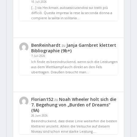
10. Juli 2026
[…] via Heckmair, autoassicurandosi sui tratti più
difficili. Questa impresa la rese la seconda donna a
compiere la salita in solitaria…
BenReinhardt
Janja Garnbret klettert
zu
Bibliographie (9b+)
7. Juli 2026
Ich finde es beeindruckend, wenn sich die Leistungen
aus dem Wettkampf auch direkt an den Fels
übertragen. Draußen braucht man…
Florian152
Noah Wheeler holt sich die
zu
7. Begehung von „Burden of Dreams“
(9A)
26. Juni 2026
Beeindruckend, dass diese Linie weiterhin die besten
Kletterer anzieht. Allein die Versuche auf diesem
Niveau sind schon eine starke Leistung.…