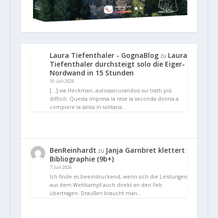
Laura Tiefenthaler - GognaBlog
Laura
zu
Tiefenthaler durchsteigt solo die Eiger-
Nordwand in 15 Stunden
10. Juli 2026
[…] via Heckmair, autoassicurandosi sui tratti più
difficili. Questa impresa la rese la seconda donna a
compiere la salita in solitaria…
BenReinhardt
Janja Garnbret klettert
zu
Bibliographie (9b+)
7. Juli 2026
Ich finde es beeindruckend, wenn sich die Leistungen
aus dem Wettkampf auch direkt an den Fels
übertragen. Draußen braucht man…