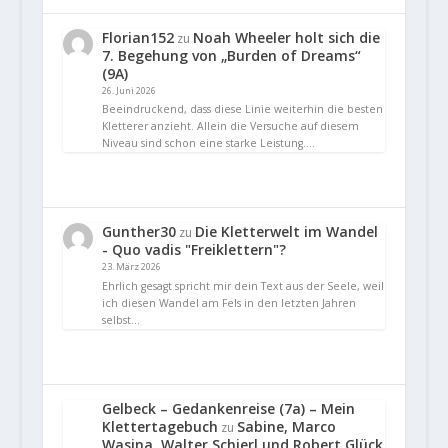
Florian152
Noah Wheeler holt sich die
zu
7. Begehung von „Burden of Dreams“
(9A)
26. Juni 2026
Beeindruckend, dass diese Linie weiterhin die besten
Kletterer anzieht. Allein die Versuche auf diesem
Niveau sind schon eine starke Leistung.…
Gunther30
Die Kletterwelt im Wandel
zu
- Quo vadis "Freiklettern"?
23. März 2026
Ehrlich gesagt spricht mir dein Text aus der Seele, weil
ich diesen Wandel am Fels in den letzten Jahren
selbst…
Gelbeck – Gedankenreise (7a) – Mein
Klettertagebuch
Sabine, Marco
zu
Wasina, Walter Schierl und Robert Glück