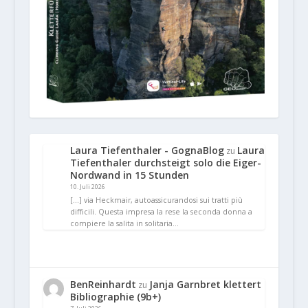
Laura Tiefenthaler - GognaBlog
Laura
zu
Tiefenthaler durchsteigt solo die Eiger-
Nordwand in 15 Stunden
10. Juli 2026
[…] via Heckmair, autoassicurandosi sui tratti più
difficili. Questa impresa la rese la seconda donna a
compiere la salita in solitaria…
BenReinhardt
Janja Garnbret klettert
zu
Bibliographie (9b+)