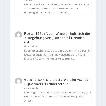
7. Juli 2026
Ich finde es beeindruckend, wenn sich die Leistungen
aus dem Wettkampf auch direkt an den Fels
übertragen. Draußen braucht man…
Florian152
Noah Wheeler holt sich die
zu
7. Begehung von „Burden of Dreams“
(9A)
26. Juni 2026
Beeindruckend, dass diese Linie weiterhin die besten
Kletterer anzieht. Allein die Versuche auf diesem
Niveau sind schon eine starke Leistung.…
Gunther30
Die Kletterwelt im Wandel
zu
- Quo vadis "Freiklettern"?
23. März 2026
Ehrlich gesagt spricht mir dein Text aus der Seele, weil
ich diesen Wandel am Fels in den letzten Jahren
selbst…