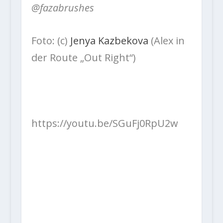
@fazabrushes
Foto: (c)
Jenya Kazbekova
(Alex in
der Route „Out Right“)
https://youtu.be/SGuFj0RpU2w