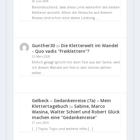
26. Juni 2026
Beeindruckend, dass diese Linie weiterhin die besten
Kletterer anzieht. Allein die Versuche auf diesem
Niveau sind schon eine starke Leistung.…
Gunther30
Die Kletterwelt im Wandel
zu
- Quo vadis "Freiklettern"?
23. März 2026
Ehrlich gesagt spricht mir dein Text aus der Seele, weil
ich diesen Wandel am Fels in den letzten Jahren
selbst…
Gelbeck – Gedankenreise (7a) – Mein
Klettertagebuch
Sabine, Marco
zu
Wasina, Walter Schierl und Robert Glück
machen eine "Gedankenreise"
27. Juni 2025
[…] Topos: Topo und weitere Infos […]