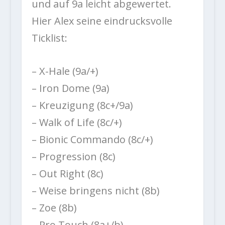
und auf 9a leicht abgewertet.
Hier Alex seine eindrucksvolle
Ticklist:
– X-Hale (9a/+)
– Iron Dome (9a)
– Kreuzigung (8c+/9a)
– Walk of Life (8c/+)
– Bionic Commando (8c/+)
– Progression (8c)
– Out Right (8c)
– Weise bringens nicht (8b)
– Zoe (8b)
– Pro Touch (8a+/b)