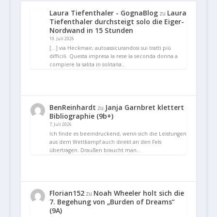
Laura Tiefenthaler - GognaBlog
Laura
zu
Tiefenthaler durchsteigt solo die Eiger-
Nordwand in 15 Stunden
10. Juli 2026
[…] via Heckmair, autoassicurandosi sui tratti più
difficili. Questa impresa la rese la seconda donna a
compiere la salita in solitaria…
BenReinhardt
Janja Garnbret klettert
zu
Bibliographie (9b+)
7. Juli 2026
Ich finde es beeindruckend, wenn sich die Leistungen
aus dem Wettkampf auch direkt an den Fels
übertragen. Draußen braucht man…
Florian152
Noah Wheeler holt sich die
zu
7. Begehung von „Burden of Dreams“
(9A)