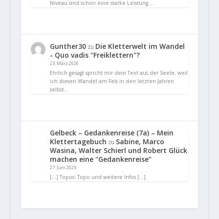
Niveau sind schon eine starke Leistung.…
Gunther30
Die Kletterwelt im Wandel
zu
- Quo vadis "Freiklettern"?
23. März 2026
Ehrlich gesagt spricht mir dein Text aus der Seele, weil
ich diesen Wandel am Fels in den letzten Jahren
selbst…
Gelbeck – Gedankenreise (7a) – Mein
Klettertagebuch
Sabine, Marco
zu
Wasina, Walter Schierl und Robert Glück
machen eine "Gedankenreise"
27. Juni 2025
[…] Topos: Topo und weitere Infos […]