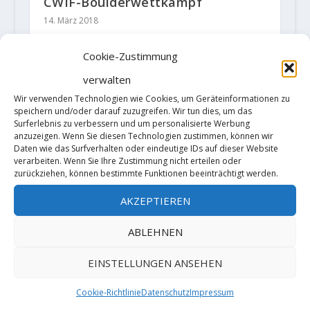
CWIF-Boulderwettkampf
14. März 2018
Cookie-Zustimmung
verwalten
Wir verwenden Technologien wie Cookies, um Geräteinformationen zu
speichern und/oder darauf zuzugreifen. Wir tun dies, um das
Surferlebnis zu verbessern und um personalisierte Werbung
anzuzeigen. Wenn Sie diesen Technologien zustimmen, können wir
Daten wie das Surfverhalten oder eindeutige IDs auf dieser Website
verarbeiten. Wenn Sie Ihre Zustimmung nicht erteilen oder
zurückziehen, können bestimmte Funktionen beeinträchtigt werden.
AKZEPTIEREN
ABLEHNEN
EINSTELLUNGEN ANSEHEN
Drew Ruana mit dritten Begehung
Cookie-Richtlinie
Datenschutz
Impressum
von "Trieste sit" (8c)