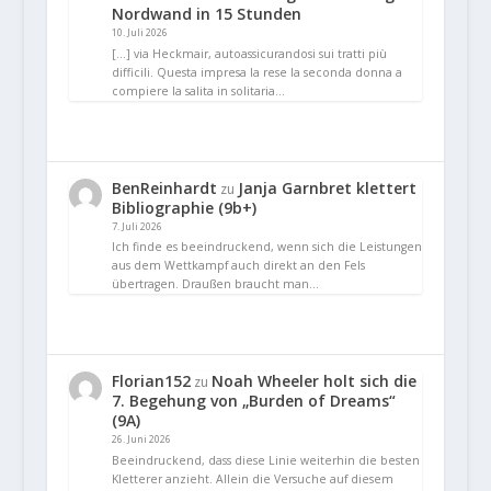
Nordwand in 15 Stunden
10. Juli 2026
[…] via Heckmair, autoassicurandosi sui tratti più
difficili. Questa impresa la rese la seconda donna a
compiere la salita in solitaria…
BenReinhardt
Janja Garnbret klettert
zu
Bibliographie (9b+)
7. Juli 2026
Ich finde es beeindruckend, wenn sich die Leistungen
aus dem Wettkampf auch direkt an den Fels
übertragen. Draußen braucht man…
Florian152
Noah Wheeler holt sich die
zu
7. Begehung von „Burden of Dreams“
(9A)
26. Juni 2026
Beeindruckend, dass diese Linie weiterhin die besten
Kletterer anzieht. Allein die Versuche auf diesem