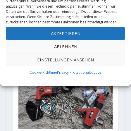
Surferlebnis zu verbessern und um personalisierte Werbung
anzuzeigen. Wenn Sie diesen Technologien zustimmen, können wir
Daten wie das Surfverhalten oder eindeutige IDs auf dieser Website
verarbeiten. Wenn Sie Ihre Zustimmung nicht erteilen oder
zurückziehen, können bestimmte Funktionen beeinträchtigt werden.
AKZEPTIEREN
Alessandro Zeni meldet
ABLEHNEN
"Cryptography" (9b)
5. Mai 2020
EINSTELLUNGEN ANSEHEN
Cookie-Richtlinie
Privacy Protection
about us