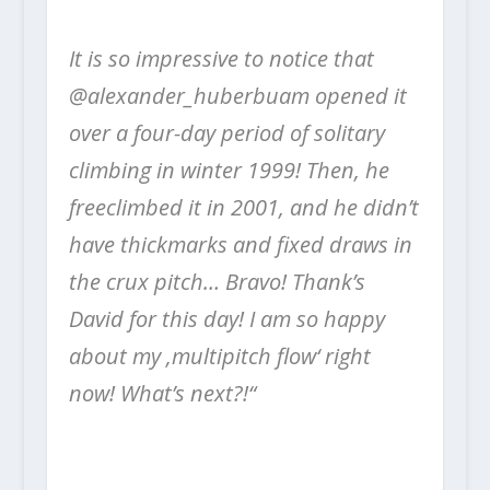
⠀⠀⠀⠀⠀⠀⠀⠀⠀
It is so impressive to notice that
@alexander_huberbuam opened it
over a four-day period of solitary
climbing in winter 1999! Then, he
freeclimbed it in 2001, and he didn’t
have thickmarks and fixed draws in
the crux pitch… Bravo!
Thank’s
David for this day!
I am so happy
about my ‚multipitch flow‘ right
now! What’s next?!“
⠀⠀
⠀