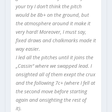
your try I don’t think the pitch
would be 8b+ on the ground, but
the atmosphere around it make it
very hard! Moreover, I must say,
fixed draws and chalkmarks made it
way easier.⠀⠀⠀⠀⠀⠀⠀⠀⠀
I led all the pitches until it joins the
„Cassin“ where we swapped lead. I
onsighted all of them exept the crux
and the following 7c+ (where I fell at
the second move before starting
again and onsighting the rest of
it).⠀⠀⠀⠀⠀⠀⠀⠀⠀