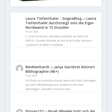
Laura Tiefenthaler - GognaBlog
Laura
zu
Tiefenthaler durchsteigt solo die Eiger-
Nordwand in 15 Stunden
10. Juli 2026
[…] via Heckmair, autoassicurandosi sui tratti più
difficili. Questa impresa la rese la seconda donna a
compiere la salita in solitaria…
BenReinhardt
Janja Garnbret klettert
zu
Bibliographie (9b+)
7. Juli 2026
Ich finde es beeindruckend, wenn sich die Leistungen
aus dem Wettkampf auch direkt an den Fels
übertragen. Draußen braucht man…
Florian152
Noah Wheeler holt sich die
zu