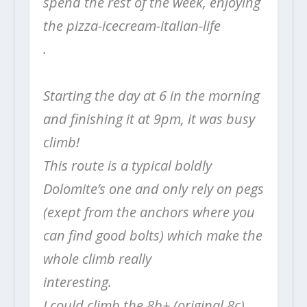
spend the rest of the week, enjoying
the pizza-icecream-italian-life
.⠀
⠀⠀⠀⠀⠀⠀⠀⠀
⠀⠀⠀⠀⠀⠀⠀⠀⠀
Starting the day at 6 in the morning
and finishing it at 9pm, it was busy
climb!⠀⠀⠀⠀⠀⠀⠀⠀⠀
This route is a typical boldly
Dolomite’s one and only rely on pegs
(exept from the anchors where you
can find good bolts) which make the
whole climb really
interesting.⠀⠀⠀⠀⠀⠀⠀⠀⠀
I could climb the 8b+ (original 8c)