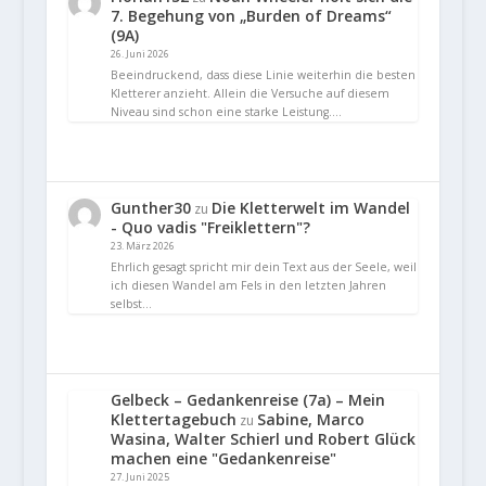
7. Begehung von „Burden of Dreams“
(9A)
26. Juni 2026
Beeindruckend, dass diese Linie weiterhin die besten
Kletterer anzieht. Allein die Versuche auf diesem
Niveau sind schon eine starke Leistung.…
Gunther30
Die Kletterwelt im Wandel
zu
- Quo vadis "Freiklettern"?
23. März 2026
Ehrlich gesagt spricht mir dein Text aus der Seele, weil
ich diesen Wandel am Fels in den letzten Jahren
selbst…
Gelbeck – Gedankenreise (7a) – Mein
Klettertagebuch
Sabine, Marco
zu
Wasina, Walter Schierl und Robert Glück
machen eine "Gedankenreise"
27. Juni 2025