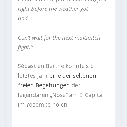
right before the weather got
bad.⠀⠀⠀⠀⠀⠀⠀⠀⠀
⠀⠀⠀⠀⠀⠀⠀⠀⠀
Can’t wait for the next multipitch
fight.“
Sébastien Berthe konnte sich
letztes Jahr
eine der seltenen
freien Begehungen
der
legendären „Nose“ am El Capitan
im Yosemite holen.