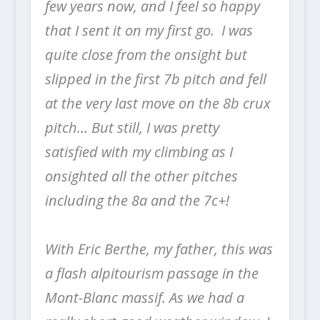
few years now, and I feel so happy
that I sent it on my first go. I was
quite close from the onsight but
slipped in the first 7b pitch and fell
at the very last move on the 8b crux
pitch… But still, I was pretty
satisfied with my climbing as I
onsighted all the other pitches
including the 8a and t
he 7c+!
⠀⠀⠀⠀⠀⠀⠀⠀⠀
With Eric Berthe, my father, this was
a flash alpitourism passage in the
Mont-Blanc massif. As we had a