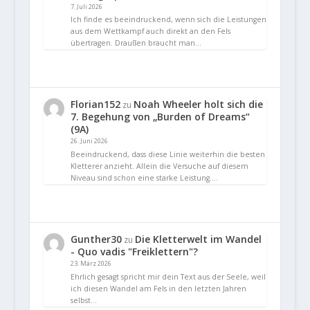
7. Juli 2026
Ich finde es beeindruckend, wenn sich die Leistungen
aus dem Wettkampf auch direkt an den Fels
übertragen. Draußen braucht man…
Florian152
Noah Wheeler holt sich die
zu
7. Begehung von „Burden of Dreams“
(9A)
26. Juni 2026
Beeindruckend, dass diese Linie weiterhin die besten
Kletterer anzieht. Allein die Versuche auf diesem
Niveau sind schon eine starke Leistung.…
Gunther30
Die Kletterwelt im Wandel
zu
- Quo vadis "Freiklettern"?
23. März 2026
Ehrlich gesagt spricht mir dein Text aus der Seele, weil
ich diesen Wandel am Fels in den letzten Jahren
selbst…