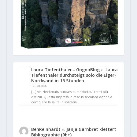
Laura Tiefenthaler - GognaBlog
Laura
zu
Tiefenthaler durchsteigt solo die Eiger-
Nordwand in 15 Stunden
10. Juli 2026
[…] via Heckmair, autoassicurandosi sui tratti più
difficili. Questa impresa la rese la seconda donna a
compiere la salita in solitaria…
BenReinhardt
Janja Garnbret klettert
zu
Bibliographie (9b+)