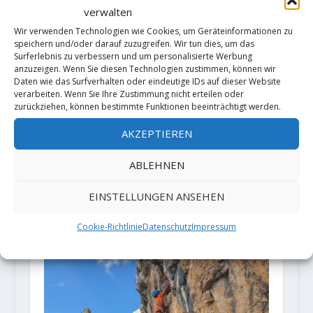
verwalten
Wir verwenden Technologien wie Cookies, um Geräteinformationen zu
speichern und/oder darauf zuzugreifen. Wir tun dies, um das
Surferlebnis zu verbessern und um personalisierte Werbung
anzuzeigen. Wenn Sie diesen Technologien zustimmen, können wir
Daten wie das Surfverhalten oder eindeutige IDs auf dieser Website
verarbeiten. Wenn Sie Ihre Zustimmung nicht erteilen oder
zurückziehen, können bestimmte Funktionen beeinträchtigt werden.
AKZEPTIEREN
ABLEHNEN
Chris-Jan Stiller und Sebastian
EINSTELLUNGEN ANSEHEN
Thiele melden "Il Silenzio dell'
Autunno" (7c) 7a+ obl.
Cookie-Richtlinie
Datenschutz
Impressum
12. November 2021