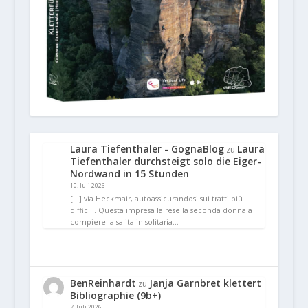
Laura Tiefenthaler - GognaBlog
Laura
zu
Tiefenthaler durchsteigt solo die Eiger-
Nordwand in 15 Stunden
10. Juli 2026
[…] via Heckmair, autoassicurandosi sui tratti più
difficili. Questa impresa la rese la seconda donna a
compiere la salita in solitaria…
BenReinhardt
Janja Garnbret klettert
zu
Bibliographie (9b+)
7. Juli 2026