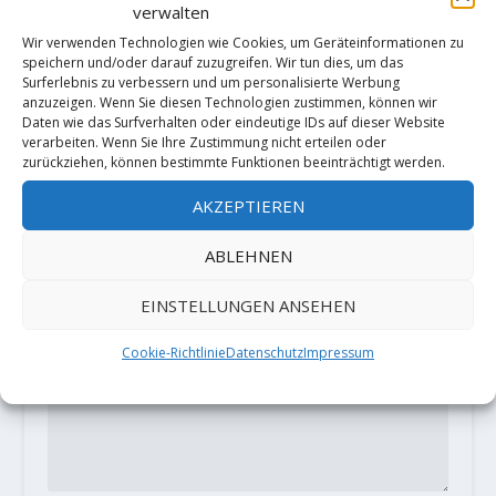
Deutschen Boulder Meisterschaft
verwalten
2019
Wir verwenden Technologien wie Cookies, um Geräteinformationen zu
3. Juli 2019
speichern und/oder darauf zuzugreifen. Wir tun dies, um das
Surferlebnis zu verbessern und um personalisierte Werbung
anzuzeigen. Wenn Sie diesen Technologien zustimmen, können wir
Daten wie das Surfverhalten oder eindeutige IDs auf dieser Website
verarbeiten. Wenn Sie Ihre Zustimmung nicht erteilen oder
HINTERLASSE EINE ANTWORT
zurückziehen, können bestimmte Funktionen beeinträchtigt werden.
Deine E-Mail-Adresse wird nicht
AKZEPTIEREN
veröffentlicht.
Erforderliche Felder
sind mit
*
markiert
ABLEHNEN
EINSTELLUNGEN ANSEHEN
Cookie-Richtlinie
Datenschutz
Impressum