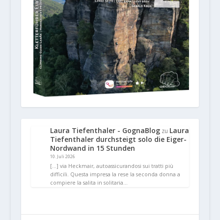
Laura Tiefenthaler - GognaBlog
Laura
zu
Tiefenthaler durchsteigt solo die Eiger-
Nordwand in 15 Stunden
10. Juli 2026
[…] via Heckmair, autoassicurandosi sui tratti più
difficili. Questa impresa la rese la seconda donna a
compiere la salita in solitaria…