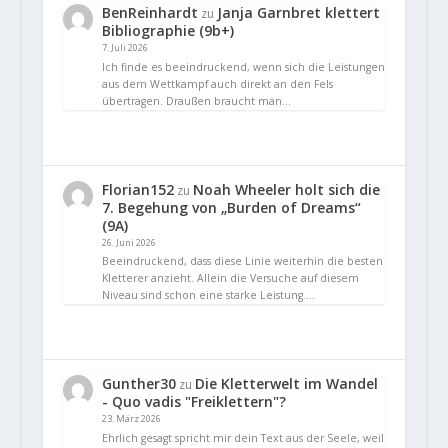
BenReinhardt
Janja Garnbret klettert
zu
Bibliographie (9b+)
7. Juli 2026
Ich finde es beeindruckend, wenn sich die Leistungen
aus dem Wettkampf auch direkt an den Fels
übertragen. Draußen braucht man…
Florian152
Noah Wheeler holt sich die
zu
7. Begehung von „Burden of Dreams“
(9A)
26. Juni 2026
Beeindruckend, dass diese Linie weiterhin die besten
Kletterer anzieht. Allein die Versuche auf diesem
Niveau sind schon eine starke Leistung.…
Gunther30
Die Kletterwelt im Wandel
zu
- Quo vadis "Freiklettern"?
23. März 2026
Ehrlich gesagt spricht mir dein Text aus der Seele, weil