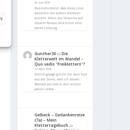
26. Juni 2026
Beeindruckend, dass diese Linie
weiterhin die besten Kletterer
N
anzieht. Allein die Versuche auf
diesem Niveau sind schon eine
starke Leistung.…
Gunther30
Die
zu
Kletterwelt im Wandel -
Quo vadis "Freiklettern"?
23. März 2026
Ehrlich gesagt spricht mir dein Text
aus der Seele, weil ich diesen
Wandel am Fels in den letzten
Jahren selbst…
Gelbeck – Gedankenreise
(7a) – Mein
Klettertagebuch
zu