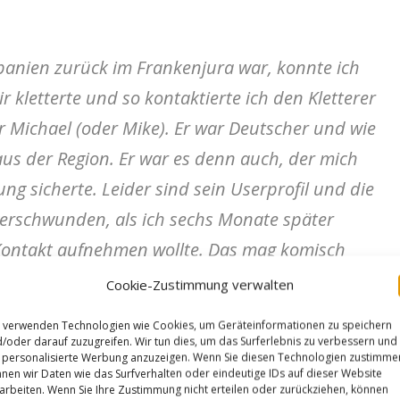
Spanien zurück im Frankenjura war, konnte ich
 kletterte und so kontaktierte ich den Kletterer
 Michael (oder Mike). Er war Deutscher und wie
aus der Region. Er war es denn auch, der mich
 sicherte. Leider sind sein Userprofil und die
verschwunden, als ich sechs Monate später
Kontakt aufnehmen wollte. Das mag komisch
machen?“
Cookie-Zustimmung verwalten
 verwenden Technologien wie Cookies, um Geräteinformationen zu speichern
 mehr Zweifel zu seinen Begehungen.
In
/oder darauf zuzugreifen. Wir tun dies, um das Surferlebnis zu verbessern und
personalisierte Werbung anzuzeigen. Wenn Sie diesen Technologien zustimme
ust do it“ am Monkey Face in den „Smith
nen wir Daten wie das Surfverhalten oder eindeutige IDs auf dieser Website
arbeiten. Wenn Sie Ihre Zustimmung nicht erteilen oder zurückziehen, können