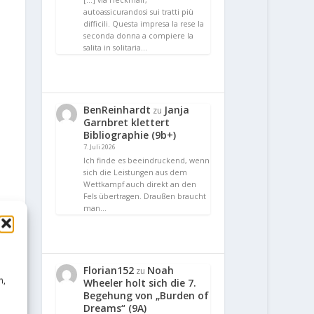
[…] via Heckmair,
autoassicurandosi sui tratti più
difficili. Questa impresa la rese la
seconda donna a compiere la
salita in solitaria…
BenReinhardt
Janja
zu
Garnbret klettert
Bibliographie (9b+)
7. Juli 2026
Ich finde es beeindruckend, wenn
sich die Leistungen aus dem
Wettkampf auch direkt an den
Fels übertragen. Draußen braucht
man…
Florian152
Noah
zu
n,
Wheeler holt sich die 7.
Begehung von „Burden of
Dreams“ (9A)