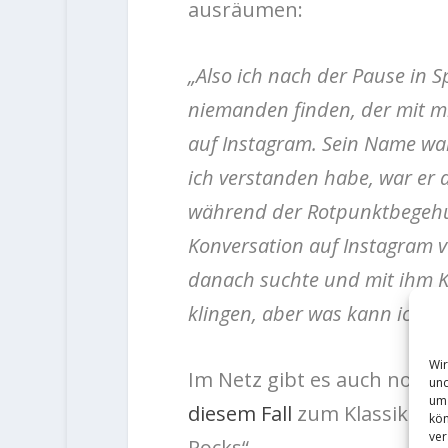
ausräumen:
„Also ich nach der Pause in 
niemanden finden, der mit mir
auf Instagram. Sein Name war
ich verstanden habe, war er 
während der Rotpunktbegehung
Konversation auf Instagram 
danach suchte und mit ihm 
klingen, aber was kann ich 
Wir
Im Netz gibt es auch noch
und
um 
diesem Fall
zum Klassiker „J
kön
ver
Rocks“ .