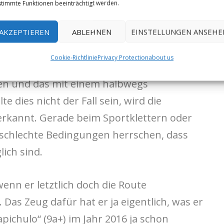
timmte Funktionen beeinträchtigt werden.
 leider immer wieder, wie auch in diesem Fall,
AKZEPTIEREN
ABLEHNEN
EINSTELLUNGEN ANSEHE
ordnungsgemässen“ Begehung. Mittlerweile
Cookie-Richtlinie
Privacy Protection
about us
le Begehungen im oberen Schwierigkeitslimit
en und das mit einem halbwegs
e dies nicht der Fall sein, wird die
erkannt. Gerade beim Sportklettern oder
schlechte Bedingungen herrschen, dass
ich sind.
 wenn er letztlich doch die Route
 Das Zeug dafür hat er ja eigentlich, was er
ichulo“ (9a+) im Jahr 2016 ja schon