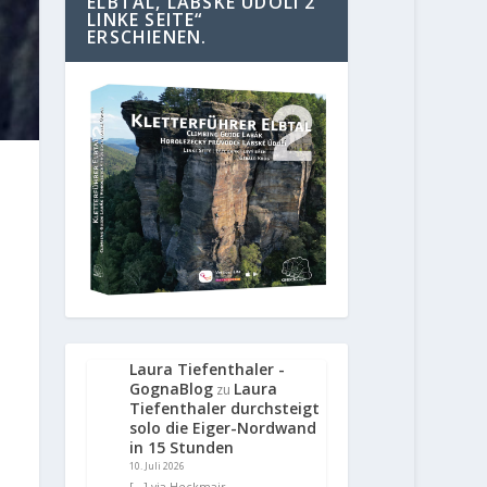
ELBTAL, LABSKE UDOLI 2
LINKE SEITE“
ERSCHIENEN.
Laura Tiefenthaler -
GognaBlog
Laura
zu
Tiefenthaler durchsteigt
solo die Eiger-Nordwand
in 15 Stunden
10. Juli 2026