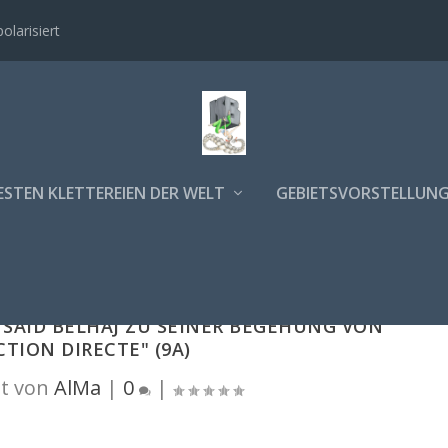
polarisiert
ESTEN KLETTEREIEN DER WELT
GEBIETSVORSTELLUN
SAID BELHAJ ZU SEINER BEGEHUNG VON
CTION DIRECTE" (9A)
t von
AlMa
|
0
|