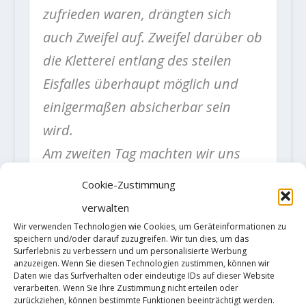
zufrieden waren, drängten sich
auch Zweifel auf. Zweifel darüber ob
die Kletterei entlang des steilen
Eisfalles überhaupt möglich und
einigermaßen absicherbar sein
wird.
Am zweiten Tag machten wir uns
bereits um 6 Uhr fertig und waren
Cookie-Zustimmung
kurz danach bereit, die Route
verwalten
entlang der Eisformation zu
Wir verwenden Technologien wie Cookies, um Geräteinformationen zu
speichern und/oder darauf zuzugreifen. Wir tun dies, um das
vollenden. Wir standen nun genau
Surferlebnis zu verbessern und um personalisierte Werbung
anzuzeigen. Wenn Sie diesen Technologien zustimmen, können wir
an dem Ort, von dem wir schon
Daten wie das Surfverhalten oder eindeutige IDs auf dieser Website
verarbeiten. Wenn Sie Ihre Zustimmung nicht erteilen oder
Tage vorher schwärmten. Am Fuße
zurückziehen, können bestimmte Funktionen beeinträchtigt werden.