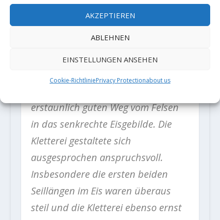
eines gewaltigen Eisfalles, der
AKZEPTIEREN
hinsichtlich Ausgesetztheit, Struktur
ABLEHNEN
und Ambiente alles zu übertreffen
schien, was wir in unseren
EINSTELLUNGEN ANSEHEN
heimatlichen Bergen jemals zu
Cookie-Richtlinie
Privacy Protection
about us
Gesicht bekamen. Wir fanden einen
erstaunlich guten Weg vom Felsen
in das senkrechte Eisgebilde. Die
Kletterei gestaltete sich
ausgesprochen anspruchsvoll.
Insbesondere die ersten beiden
Seillängen im Eis waren überaus
steil und die Kletterei ebenso ernst