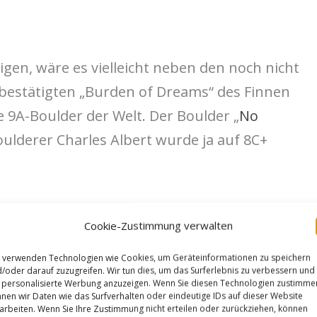
gen, wäre es vielleicht neben den noch nicht
bestätigten „Burden of Dreams“ des Finnen
e 9A-Boulder der Welt. Der Boulder „
No
ulderer Charles Albert wurde ja auf 8C+
 boulder right after my quick send of „big
Cookie-Zustimmung verwalten
as back in Font for two week. Despite of the bad
as possible in the boulder trying to figure out
 verwenden Technologien wie Cookies, um Geräteinformationen zu speichern
/oder darauf zuzugreifen. Wir tun dies, um das Surferlebnis zu verbessern und
t took me 6 sessions to succeed the first part.
personalisierte Werbung anzuzeigen. Wenn Sie diesen Technologien zustimme
nen wir Daten wie das Surfverhalten oder eindeutige IDs auf dieser Website
to kneebar so it was the most complicated part
arbeiten. Wenn Sie Ihre Zustimmung nicht erteilen oder zurückziehen, können