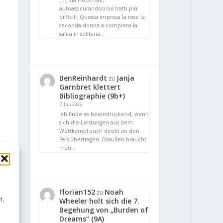
[…] via Heckmair,
autoassicurandosi sui tratti più
difficili. Questa impresa la rese la
seconda donna a compiere la
salita in solitaria…
BenReinhardt
Janja
zu
Garnbret klettert
Bibliographie (9b+)
7. Juli 2026
Ich finde es beeindruckend, wenn
sich die Leistungen aus dem
Wettkampf auch direkt an den
Fels übertragen. Draußen braucht
man…
Florian152
Noah
zu
n,
Wheeler holt sich die 7.
Begehung von „Burden of
Dreams“ (9A)