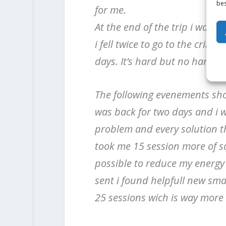
bes
for me.
At the end of the trip i was r
i fell twice to go to the crimp
days. It’s hard but no harder
The following evenements show
was back for two days and i w
problem and every solution th
took me 15 session more of s
possible to reduce my energy 
sent i found helpfull new smal
25 sessions wich is way more 