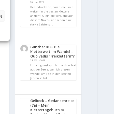
26. Juni 2026
Beeindruckend, dass diese Linie
weiterhin die besten Kletterer
N
anzieht. Allein die Versuche auf
diesem Niveau sind schon eine
starke Leistung.…
Gunther30
Die
zu
Kletterwelt im Wandel -
Quo vadis "Freiklettern"?
23. März 2026
Ehrlich gesagt spricht mir dein Text
aus der Seele, weil ich diesen
Wandel am Fels in den letzten
Jahren selbst…
Gelbeck – Gedankenreise
(7a) – Mein
Klettertagebuch
zu