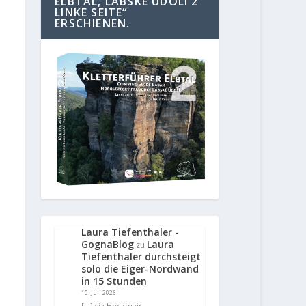
ELBTAL, LABSKE UDOLI 2
LINKE SEITE“
ERSCHIENEN.
Laura Tiefenthaler -
GognaBlog
Laura
zu
Tiefenthaler durchsteigt
solo die Eiger-Nordwand
in 15 Stunden
10. Juli 2026