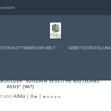
polarisiert
ESTEN KLETTEREIEN DER WELT
GEBIETSVORSTELLUN
BOULDER "SOUDAIN SEUL/THE BIG ISLAND
ASSIS" (9A?)
t von
AlMa
|
0
|