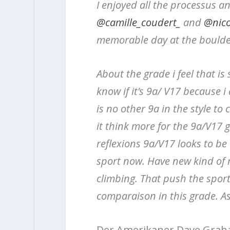
I enjoyed all the processus an
@camille_coudert_
and
@nico
memorable day at the boulder
About the grade i feel that i
know if it’s 9a/ V17 because 
is no other 9a in the style to
it think more for the 9a/V17 
reflexions 9a/V17 looks to be
sport now. Have new kind of r
climbing. That push the sport
comparaison in this grade. As 
Der Amerikaner Dave Graha