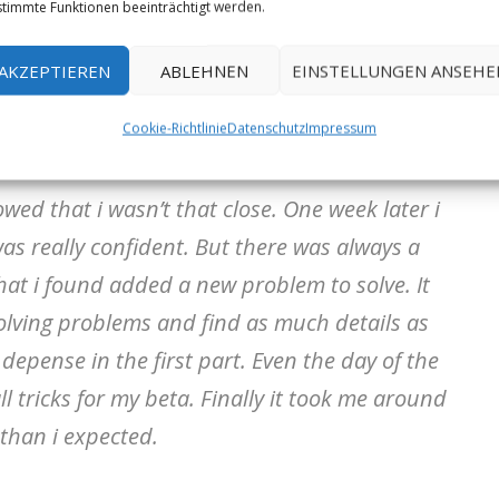
timmte Funktionen beeinträchtigt werden.
eady to put some real attempts. The very last day
AKZEPTIEREN
ABLEHNEN
EINSTELLUNGEN ANSEHE
 at the end and i thougt „I’m so close in only 8
Cookie-Richtlinie
Datenschutz
Impressum
 than 8c+“.
ed that i wasn’t that close. One week later i
as really confident. But there was always a
at i found added a new problem to solve. It
olving problems and find as much details as
depense in the first part. Even the day of the
l tricks for my beta. Finally it took me around
than i expected.