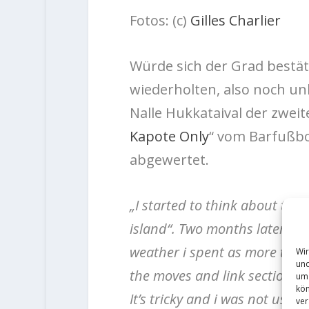
Fotos: (c)
Gilles Charlier
Würde sich der Grad bestäti
wiederholten, also noch un
Nalle Hukkataival der zweit
Kapote Only
“ vom Barfußbo
abgewertet.
„I started to think about this
island“. Two months later i w
weather i spent as more time 
Wir
und
the moves and link sections. I
um 
kön
It’s tricky and i was not use 
ver