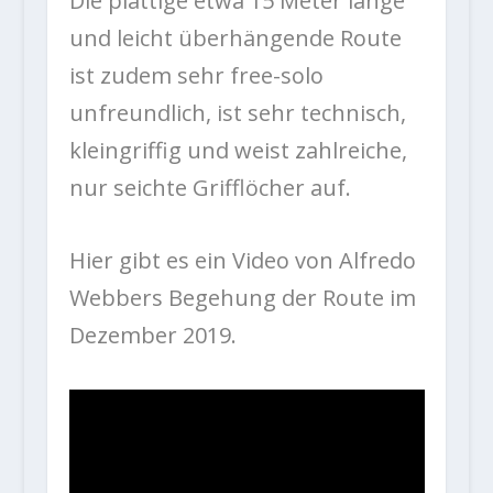
Die plattige etwa 15 Meter lange
und leicht überhängende Route
ist zudem sehr free-solo
unfreundlich, ist sehr technisch,
kleingriffig und weist zahlreiche,
nur seichte Grifflöcher auf.
Hier gibt es ein Video von Alfredo
Webbers Begehung der Route im
Dezember 2019.