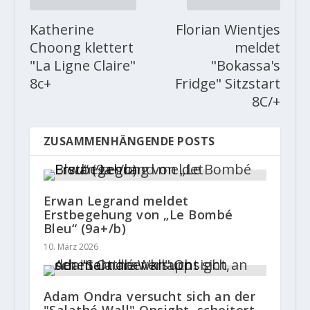
Katherine
Florian Wientjes
Choong klettert
meldet
"La Ligne Claire"
"Bokassa's
8c+
Fridge" Sitzstart
8C/+
ZUSAMMENHÄNGENDE POSTS
Erwan Legrand meldet
Erstbegehung von „Le Bombé
Bleu“ (9a+/b)
10. März 2026
Adam Ondra versucht sich an der