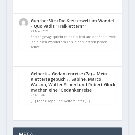
Gunther30
Die Kletterwelt im Wandel
zu
- Quo vadis "Freiklettern"?
23. März 2026
Ehrlich gesagt spricht mir dein Text aus der Seele, weil
ich diesen Wandel am Fels in den letzten Jahren
selbst…
Gelbeck – Gedankenreise (7a) – Mein
Klettertagebuch
Sabine, Marco
zu
Wasina, Walter Schierl und Robert Glück
machen eine "Gedankenreise"
27. Juni 2025
[…] Topos: Topo und weitere Infos […]
META