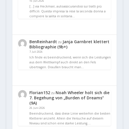
10. Juli 2026
[…] via Heckmair, autoassicurandosi sui tratti più
difficili. Questa impresa la rese la seconda donna a
compiere la salita in solitaria…
BenReinhardt
Janja Garnbret klettert
zu
Bibliographie (9b+)
7. Juli 2026
Ich finde es beeindruckend, wenn sich die Leistungen
aus dem Wettkampf auch direkt an den Fels
übertragen. Draußen braucht man…
Florian152
Noah Wheeler holt sich die
zu
7. Begehung von „Burden of Dreams“
(9A)
26. Juni 2026
Beeindruckend, dass diese Linie weiterhin die besten
Kletterer anzieht. Allein die Versuche auf diesem
Niveau sind schon eine starke Leistung.…