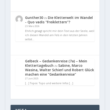
Gunther30
Die Kletterwelt im Wandel
zu
- Quo vadis "Freiklettern"?
23. März 2026
Ehrlich gesagt spricht mir dein Text aus der Seele, weil
ich diesen Wandel am Fels in den letzten Jahren
selbst…
Gelbeck – Gedankenreise (7a) – Mein
Klettertagebuch
Sabine, Marco
zu
Wasina, Walter Schierl und Robert Glück
machen eine "Gedankenreise"
27. Juni 2025
[…] Topos: Topo und weitere Infos […]