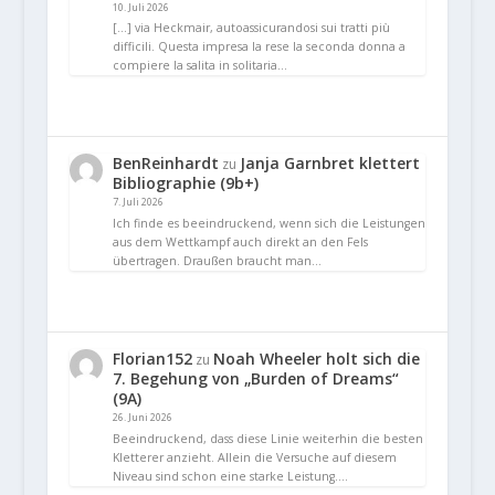
10. Juli 2026
[…] via Heckmair, autoassicurandosi sui tratti più
difficili. Questa impresa la rese la seconda donna a
compiere la salita in solitaria…
BenReinhardt
Janja Garnbret klettert
zu
Bibliographie (9b+)
7. Juli 2026
Ich finde es beeindruckend, wenn sich die Leistungen
aus dem Wettkampf auch direkt an den Fels
übertragen. Draußen braucht man…
Florian152
Noah Wheeler holt sich die
zu
7. Begehung von „Burden of Dreams“
(9A)
26. Juni 2026
Beeindruckend, dass diese Linie weiterhin die besten
Kletterer anzieht. Allein die Versuche auf diesem
Niveau sind schon eine starke Leistung.…