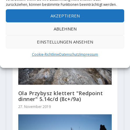
Adam Ondra scheitert (noch) an
zurückziehen, können bestimmte Funktionen beeinträchtigt werden.
"Perfecto Mundo (9b+)
28. Dezember 2020
AKZEPTIEREN
ABLEHNEN
EINSTELLUNGEN ANSEHEN
Cookie-Richtlinie
Datenschutz
Impressum
Ola Przybysz klettert "Redpoint
dinner" 5.14c/d (8c+/9a)
27. November 2019