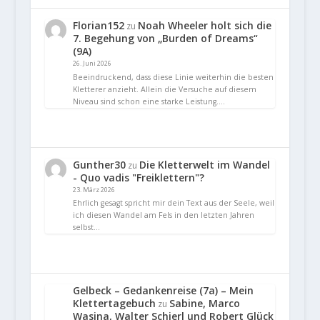
Florian152
Noah Wheeler holt sich die
zu
7. Begehung von „Burden of Dreams“
(9A)
26. Juni 2026
Beeindruckend, dass diese Linie weiterhin die besten
Kletterer anzieht. Allein die Versuche auf diesem
Niveau sind schon eine starke Leistung.…
Gunther30
Die Kletterwelt im Wandel
zu
- Quo vadis "Freiklettern"?
23. März 2026
Ehrlich gesagt spricht mir dein Text aus der Seele, weil
ich diesen Wandel am Fels in den letzten Jahren
selbst…
Gelbeck – Gedankenreise (7a) – Mein
Klettertagebuch
Sabine, Marco
zu
Wasina, Walter Schierl und Robert Glück