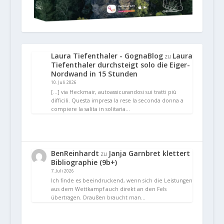
Laura Tiefenthaler - GognaBlog
Laura
zu
Tiefenthaler durchsteigt solo die Eiger-
Nordwand in 15 Stunden
10. Juli 2026
[…] via Heckmair, autoassicurandosi sui tratti più
difficili. Questa impresa la rese la seconda donna a
compiere la salita in solitaria…
BenReinhardt
Janja Garnbret klettert
zu
Bibliographie (9b+)
7. Juli 2026
Ich finde es beeindruckend, wenn sich die Leistungen
aus dem Wettkampf auch direkt an den Fels
übertragen. Draußen braucht man…