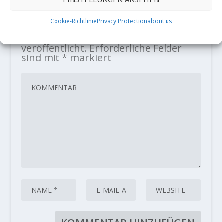
HINTERLASSE EINE ANTWORT
Cookie-Richtlinie
Privacy Protection
about us
Deine E-Mail-Adresse wird nicht
veröffentlicht.
Erforderliche Felder
sind mit
*
markiert