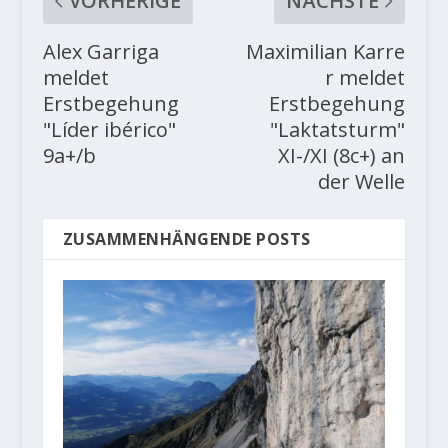
VORHERIGE
NÄCHSTE
Alex Garriga
Maximilian Karre
meldet
r meldet
Erstbegehung
Erstbegehung
"Líder ibérico"
"Laktatsturm"
9a+/b
XI-/XI (8c+) an
der Welle
ZUSAMMENHÄNGENDE POSTS