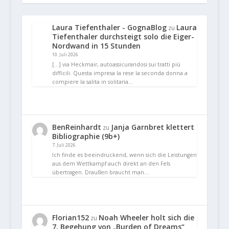
Laura Tiefenthaler - GognaBlog
Laura
zu
Tiefenthaler durchsteigt solo die Eiger-
Nordwand in 15 Stunden
10. Juli 2026
[…] via Heckmair, autoassicurandosi sui tratti più
difficili. Questa impresa la rese la seconda donna a
compiere la salita in solitaria…
BenReinhardt
Janja Garnbret klettert
zu
Bibliographie (9b+)
7. Juli 2026
Ich finde es beeindruckend, wenn sich die Leistungen
aus dem Wettkampf auch direkt an den Fels
übertragen. Draußen braucht man…
Florian152
Noah Wheeler holt sich die
zu
7. Begehung von „Burden of Dreams“