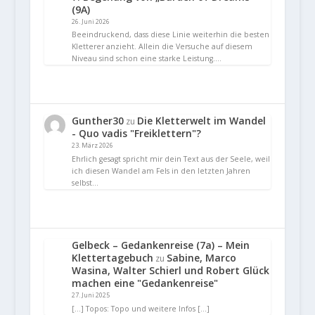
(9A)
26. Juni 2026
Beeindruckend, dass diese Linie weiterhin die besten
Kletterer anzieht. Allein die Versuche auf diesem
Niveau sind schon eine starke Leistung.…
Gunther30
Die Kletterwelt im Wandel
zu
- Quo vadis "Freiklettern"?
23. März 2026
Ehrlich gesagt spricht mir dein Text aus der Seele, weil
ich diesen Wandel am Fels in den letzten Jahren
selbst…
Gelbeck – Gedankenreise (7a) – Mein
Klettertagebuch
Sabine, Marco
zu
Wasina, Walter Schierl und Robert Glück
machen eine "Gedankenreise"
27. Juni 2025
[…] Topos: Topo und weitere Infos […]