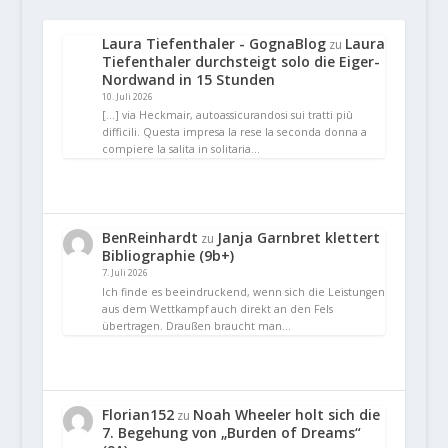
Laura Tiefenthaler - GognaBlog
Laura
zu
Tiefenthaler durchsteigt solo die Eiger-
Nordwand in 15 Stunden
10. Juli 2026
[…] via Heckmair, autoassicurandosi sui tratti più
difficili. Questa impresa la rese la seconda donna a
compiere la salita in solitaria…
BenReinhardt
Janja Garnbret klettert
zu
Bibliographie (9b+)
7. Juli 2026
Ich finde es beeindruckend, wenn sich die Leistungen
aus dem Wettkampf auch direkt an den Fels
übertragen. Draußen braucht man…
Florian152
Noah Wheeler holt sich die
zu
7. Begehung von „Burden of Dreams“