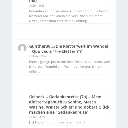
(9A)
26. Juni 2026
Beeindruckend, dass diese Linie weiterhin die besten
Kletterer anzieht. Allein die Versuche auf diesem
Niveau sind schon eine starke Leistung.…
Gunther30
Die Kletterwelt im Wandel
zu
- Quo vadis "Freiklettern"?
23. März 2026
Ehrlich gesagt spricht mir dein Text aus der Seele, weil
ich diesen Wandel am Fels in den letzten Jahren
selbst…
Gelbeck – Gedankenreise (7a) – Mein
Klettertagebuch
Sabine, Marco
zu
Wasina, Walter Schierl und Robert Glück
machen eine "Gedankenreise"
27. Juni 2025
[…] Topos: Topo und weitere Infos […]