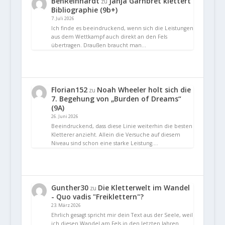
BenReinhardt
Janja Garnbret klettert
zu
Bibliographie (9b+)
7. Juli 2026
Ich finde es beeindruckend, wenn sich die Leistungen
aus dem Wettkampf auch direkt an den Fels
übertragen. Draußen braucht man…
Florian152
Noah Wheeler holt sich die
zu
7. Begehung von „Burden of Dreams“
(9A)
26. Juni 2026
Beeindruckend, dass diese Linie weiterhin die besten
Kletterer anzieht. Allein die Versuche auf diesem
Niveau sind schon eine starke Leistung.…
Gunther30
Die Kletterwelt im Wandel
zu
- Quo vadis "Freiklettern"?
23. März 2026
Ehrlich gesagt spricht mir dein Text aus der Seele, weil
ich diesen Wandel am Fels in den letzten Jahren