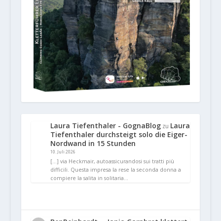
Laura Tiefenthaler - GognaBlog
Laura
zu
Tiefenthaler durchsteigt solo die Eiger-
Nordwand in 15 Stunden
10. Juli 2026
[…] via Heckmair, autoassicurandosi sui tratti più
difficili. Questa impresa la rese la seconda donna a
compiere la salita in solitaria…