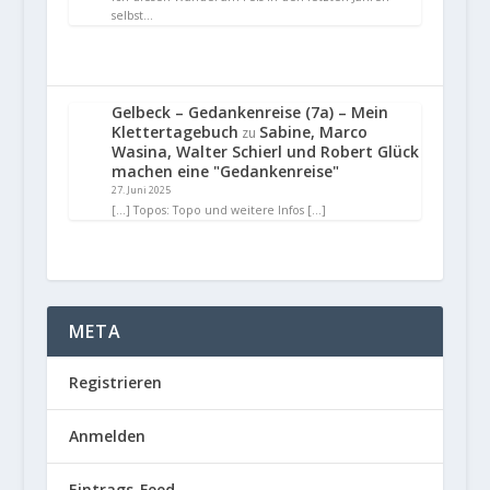
selbst…
Gelbeck – Gedankenreise (7a) – Mein
Klettertagebuch
Sabine, Marco
zu
Wasina, Walter Schierl und Robert Glück
machen eine "Gedankenreise"
27. Juni 2025
[…] Topos: Topo und weitere Infos […]
META
Registrieren
Anmelden
Eintrags-Feed