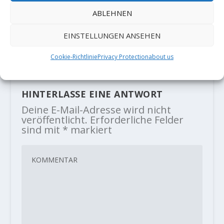
ABLEHNEN
Seb Bouin meldet Erstbegehung
"DNA" 9b+ oder gar mehr?
EINSTELLUNGEN ANSEHEN
17. Mai 2022
Cookie-Richtlinie
Privacy Protection
about us
HINTERLASSE EINE ANTWORT
Deine E-Mail-Adresse wird nicht
veröffentlicht.
Erforderliche Felder
sind mit
*
markiert