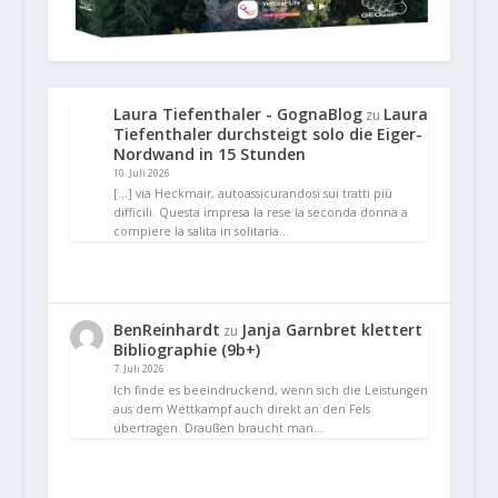
Laura Tiefenthaler - GognaBlog
Laura
zu
Tiefenthaler durchsteigt solo die Eiger-
Nordwand in 15 Stunden
10. Juli 2026
[…] via Heckmair, autoassicurandosi sui tratti più
difficili. Questa impresa la rese la seconda donna a
compiere la salita in solitaria…
BenReinhardt
Janja Garnbret klettert
zu
Bibliographie (9b+)
7. Juli 2026
Ich finde es beeindruckend, wenn sich die Leistungen
aus dem Wettkampf auch direkt an den Fels
übertragen. Draußen braucht man…