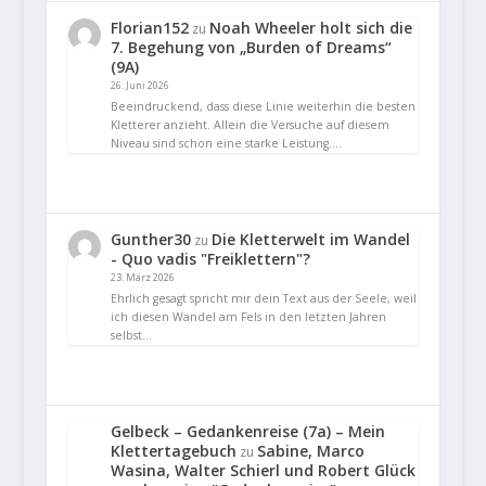
Florian152
Noah Wheeler holt sich die
zu
7. Begehung von „Burden of Dreams“
(9A)
26. Juni 2026
Beeindruckend, dass diese Linie weiterhin die besten
Kletterer anzieht. Allein die Versuche auf diesem
Niveau sind schon eine starke Leistung.…
Gunther30
Die Kletterwelt im Wandel
zu
- Quo vadis "Freiklettern"?
23. März 2026
Ehrlich gesagt spricht mir dein Text aus der Seele, weil
ich diesen Wandel am Fels in den letzten Jahren
selbst…
Gelbeck – Gedankenreise (7a) – Mein
Klettertagebuch
Sabine, Marco
zu
Wasina, Walter Schierl und Robert Glück