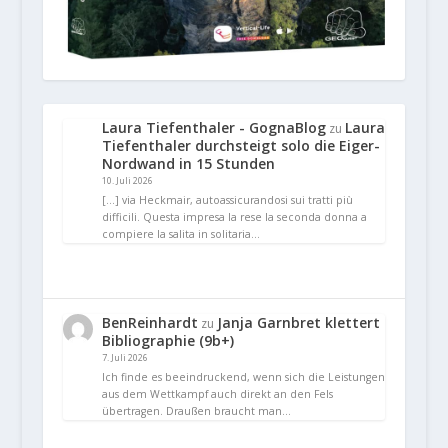
Laura Tiefenthaler - GognaBlog
Laura
zu
Tiefenthaler durchsteigt solo die Eiger-
Nordwand in 15 Stunden
10. Juli 2026
[…] via Heckmair, autoassicurandosi sui tratti più
difficili. Questa impresa la rese la seconda donna a
compiere la salita in solitaria…
BenReinhardt
Janja Garnbret klettert
zu
Bibliographie (9b+)
7. Juli 2026
Ich finde es beeindruckend, wenn sich die Leistungen
aus dem Wettkampf auch direkt an den Fels
übertragen. Draußen braucht man…