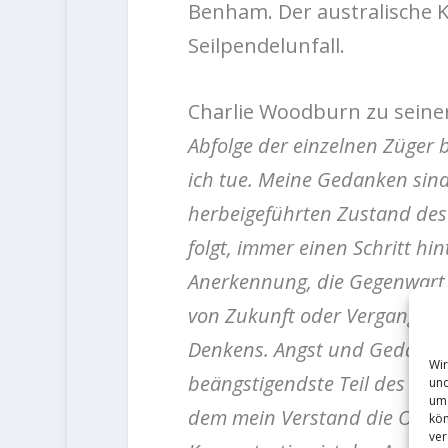
Benham. Der australische Kl
Seilpendelunfall.
Charlie Woodburn zu seine
Abfolge der einzelnen Züger b
ich tue. Meine Gedanken sin
herbeigeführten Zustand des
folgt, immer einen Schritt h
Anerkennung, die Gegenwart r
von Zukunft oder Vergangenhe
Denkens. Angst und Gedanken 
Wir
beängstigendste Teil des Au
und
um 
dem mein Verstand die Oberha
kön
ver