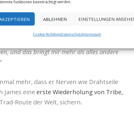
O, der Akt der gewaltsamen Betäubung der
timmte Funktionen beeinträchtigt werden.
 Treiben des eigenen Körpers zu folgen. Beim
AKZEPTIEREN
ABLEHNEN
EINSTELLUNGEN ANSEHE
, mich selbst zurückzulassen, und indem ich
s überlasse, indem ich mich auf die subtilen
Cookie-Richtlinie
Datenschutz
Impressum
e die Bewegungen erfordern, kann ich dem
, und das bringt mir mehr als alles andere
“
nmal mehr, dass er Nerven wie Drahtseile
ch James eine
erste Wiederholung von Tribe,
Trad-Route der Welt, sichern.