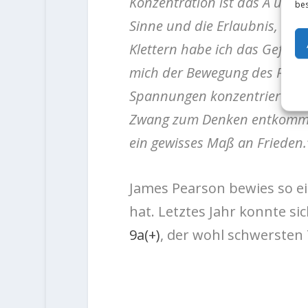
Konzentration ist das A und 
bes
Sinne und die Erlaubnis, dem
Klettern habe ich das Gefühl
mich der Bewegung des Felsen
Spannungen konzentriere, di
Zwang zum Denken entkommen
ein gewisses Maß an Frieden.
James Pearson bewies so ei
hat. Letztes Jahr konnte si
9a(+)
, der wohl schwersten 