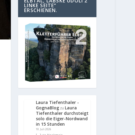
ELBTAL, LABSKE UDOLI 2
LINKE SEITE“
ERSCHIENEN.
Laura Tiefenthaler -
GognaBlog
Laura
zu
Tiefenthaler durchsteigt
solo die Eiger-Nordwand
in 15 Stunden
10. Juli 2026