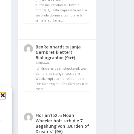
[…] via Heckmair,
autoassicurandosi sui tratti più
difficili. Questa impresa la rese la
seconda donna a compiere la
salita in solitaria…
BenReinhardt
Janja
zu
Garnbret klettert
Bibliographie (9b+)
7. Juli 2026
Ich finde es beeindruckend, wenn
sich die Leistungen aus dem
Wettkampf auch direkt an den
Fels übertragen. Draußen braucht
man…
Florian152
Noah
zu
n,
Wheeler holt sich die 7.
Begehung von „Burden of
Dreams“ (9A)