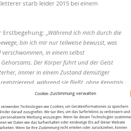
etterer starb leider 2015 bei einem
r Erstbegehung: „
Während ich mich durch die
ewege, bin ich mir nur teilweise bewusst, was
d verschwommen, in einem selbst
 Gehorsams. Der Körper führt und der Geist
interher, immer in einem Zustand demütiger
egistrierend, während sie fließt, ohne Kenntnis
it, frei von der wilden Verantwortung des
Cookie-Zustimmung verwalten
sind gleichbedeutend, und so fällt der
 verwenden Technologien wie Cookies, um Geräteinformationen zu speichern
fstiegs mit dem einzigen Moment zusammen, in
/oder darauf zuzugreifen. Wir tun dies, um das Surferlebnis zu verbessern und
personalisierte Werbung anzuzeigen. Wenn Sie diesen Technologien zustimme
nd hat: die Entscheidung zu klettern.
nen wir Daten wie das Surfverhalten oder eindeutige IDs auf dieser Website
arbeiten. Wenn Sie Ihre Zustimmung nicht erteilen oder zurückziehen, können