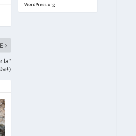
WordPress.org
E
lla"
9a+)