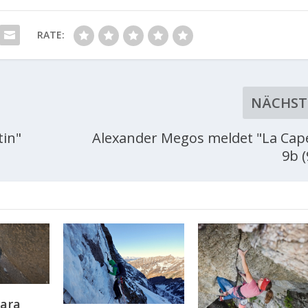
RATE:
NÄCHST
tin"
Alexander Megos meldet "La Cape
9b (
bara