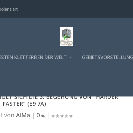
polarisiert
ESTEN KLETTEREIEN DER WELT
GEBIETSVORSTELLUN
HOLT SICH DIE 3. BEGEHUNG VON "HARDER
FASTER" (E9 7A)
t von
AlMa
|
0
|