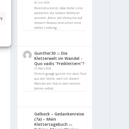
26. Juni 2026
Beeindruckend, dass diese Linie
weiterhin die besten Kletterer
N
anzieht. Allein die Versuche auf
diesem Niveau sind schon eine
starke Leistung.…
Gunther30
Die
zu
Kletterwelt im Wandel -
Quo vadis "Freiklettern"?
23. März 2026
Ehrlich gesagt spricht mir dein Text
aus der Seele, weil ich diesen
Wandel am Fels in den letzten
Jahren selbst…
Gelbeck – Gedankenreise
(7a) – Mein
Klettertagebuch
zu