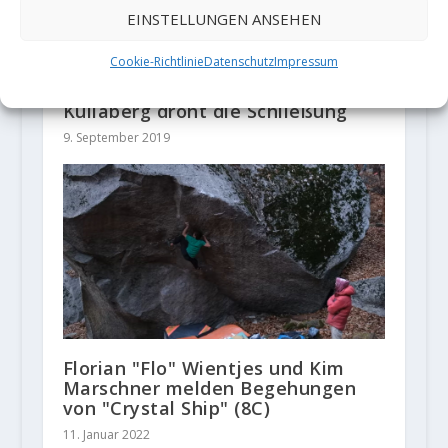
EINSTELLUNGEN ANSEHEN
Cookie-Richtlinie
Datenschutz
Impressum
Dem schwedischen Klettergebiet
Kullaberg droht die Schließung
9. September 2019
Florian "Flo" Wientjes und Kim
Marschner melden Begehungen
von "Crystal Ship" (8C)
11. Januar 2022