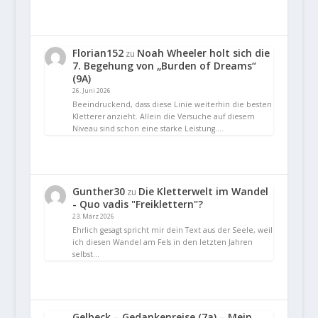
Florian152
Noah Wheeler holt sich die
zu
7. Begehung von „Burden of Dreams“
(9A)
26. Juni 2026
Beeindruckend, dass diese Linie weiterhin die besten
Kletterer anzieht. Allein die Versuche auf diesem
Niveau sind schon eine starke Leistung.…
Gunther30
Die Kletterwelt im Wandel
zu
- Quo vadis "Freiklettern"?
23. März 2026
Ehrlich gesagt spricht mir dein Text aus der Seele, weil
ich diesen Wandel am Fels in den letzten Jahren
selbst…
Gelbeck – Gedankenreise (7a) – Mein