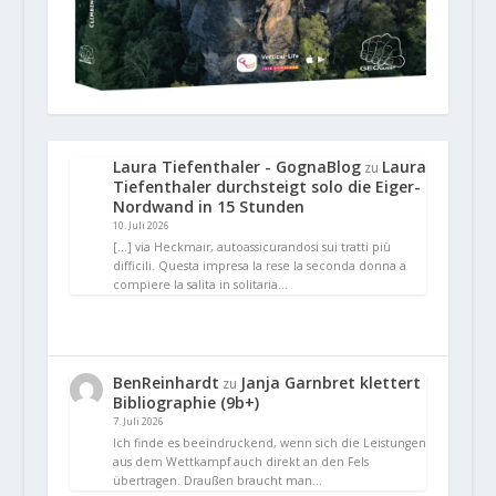
Laura Tiefenthaler - GognaBlog
Laura
zu
Tiefenthaler durchsteigt solo die Eiger-
Nordwand in 15 Stunden
10. Juli 2026
[…] via Heckmair, autoassicurandosi sui tratti più
difficili. Questa impresa la rese la seconda donna a
compiere la salita in solitaria…
BenReinhardt
Janja Garnbret klettert
zu
Bibliographie (9b+)
7. Juli 2026
Ich finde es beeindruckend, wenn sich die Leistungen
aus dem Wettkampf auch direkt an den Fels
übertragen. Draußen braucht man…