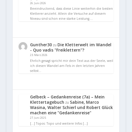
26. Juni 2026
Beeindruckend, dass diese Linie weiterhin die besten
Kletterer anzieht. Allein die Versuche auf diesem
Niveau sind schon eine starke Leistung.…
Gunther30
Die Kletterwelt im Wandel
zu
- Quo vadis "Freiklettern"?
23. März 2026
Ehrlich gesagt spricht mir dein Text aus der Seele, weil
ich diesen Wandel am Fels in den letzten Jahren
selbst…
Gelbeck – Gedankenreise (7a) – Mein
Klettertagebuch
Sabine, Marco
zu
Wasina, Walter Schierl und Robert Glück
machen eine "Gedankenreise"
27. Juni 2025
[…] Topos: Topo und weitere Infos […]