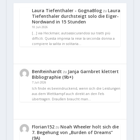
Laura Tiefenthaler - GognaBlog
Laura
zu
Tiefenthaler durchsteigt solo die Eiger-
Nordwand in 15 Stunden
10. Juli 2026
[…] via Heckmair, autoassicurandosi sui tratti più
difficili. Questa impresa la rese la seconda donna a
compiere la salita in solitaria…
BenReinhardt
Janja Garnbret klettert
zu
Bibliographie (9b+)
7. Juli 2026
Ich finde es beeindruckend, wenn sich die Leistungen
aus dem Wettkampf auch direkt an den Fels
übertragen. Draußen braucht man…
Florian152
Noah Wheeler holt sich die
zu
7. Begehung von „Burden of Dreams“
(9A)