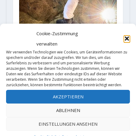
Cookie-Zustimmung
verwalten
Wir verwenden Technologien wie Cookies, um Geräteinformationen zu
speichern und/oder darauf zuzugreifen. Wir tun dies, um das
Surferlebnis zu verbessern und um personalisierte Werbung
anzuzeigen. Wenn Sie diesen Technologien zustimmen, können wir
Daten wie das Surfverhalten oder eindeutige IDs auf dieser Website
verarbeiten. Wenn Sie Ihre Zustimmung nicht erteilen oder
zurückziehen, können bestimmte Funktionen beeinträchtigt werden.
'Death Star' (V15/8C) by Matt Fultz
AKZEPTIEREN
27. Oktober 2020
ABLEHNEN
EINSTELLUNGEN ANSEHEN
HINTERLASSE EINE ANTWORT
Deine E-Mail-Adresse wird nicht