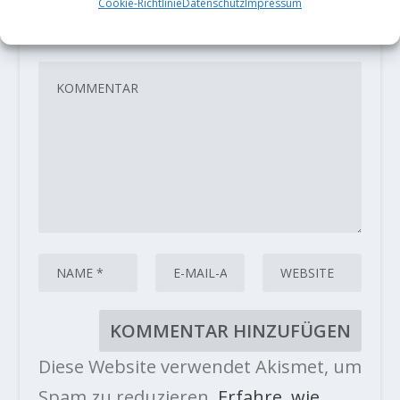
Cookie-Richtlinie
Datenschutz
Impressum
veröffentlicht.
Erforderliche Felder
sind mit
*
markiert
Diese Website verwendet Akismet, um
Spam zu reduzieren.
Erfahre, wie