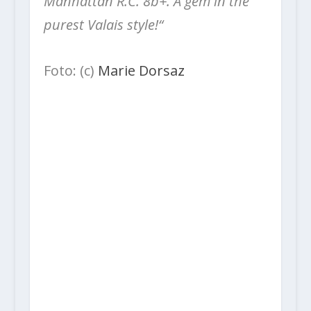
Manhattan R.C. 8b+. A gem in the
purest Valais style!“
Foto: (c)
Marie Dorsaz