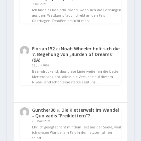
7. Juli 2026
Ich finde es beeindruckend, wenn sich die Leistungen
aus dem Wettkampf auch direkt an den Fels
übertragen. Draußen braucht man…
Florian152
Noah Wheeler holt sich die
zu
7. Begehung von „Burden of Dreams“
(9A)
26. Juni 2026
Beeindruckend, dass diese Linie weiterhin die besten
Kletterer anzieht. Allein die Versuche auf diesem
Niveau sind schon eine starke Leistung.…
Gunther30
Die Kletterwelt im Wandel
zu
- Quo vadis "Freiklettern"?
23. März 2026
Ehrlich gesagt spricht mir dein Text aus der Seele, weil
ich diesen Wandel am Fels in den letzten Jahren
selbst…