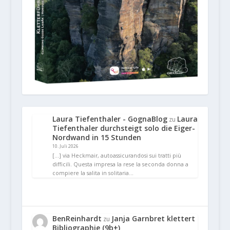
Laura Tiefenthaler - GognaBlog
Laura
zu
Tiefenthaler durchsteigt solo die Eiger-
Nordwand in 15 Stunden
10. Juli 2026
[…] via Heckmair, autoassicurandosi sui tratti più
difficili. Questa impresa la rese la seconda donna a
compiere la salita in solitaria…
BenReinhardt
Janja Garnbret klettert
zu
Bibliographie (9b+)