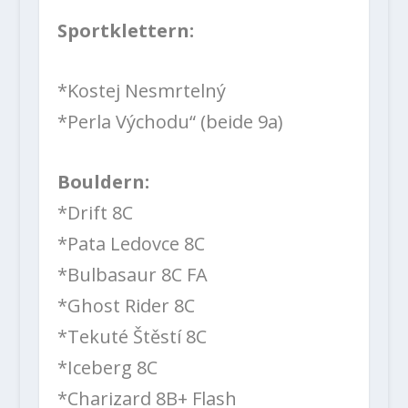
Sportklettern:
*Kostej Nesmrtelný
*Perla Východu“ (beide 9a)
Bouldern:
*Drift 8C
*Pata Ledovce 8C
*Bulbasaur 8C FA
*Ghost Rider 8C
*Tekuté Štěstí 8C
*Iceberg 8C
*Charizard 8B+ Flash