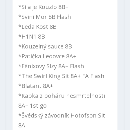
*Sila je Kouzlo 8B+
*Svini Mor 8B Flash
*Leda Kost 8B
*H1N1 8B
*Kouzelný sauce 8B
*Patička Ledovce 8A+
*Fénixovy Slzy 8A+ Flash
*The Swirl King Sit 8A+ FA Flash
*Blatant 8A+
*Kapka z poháru nesmrtelnosti
8A+ 1st go
*Švédský závodník Hotofson Sit
8A