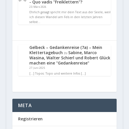
- Quo vadis "Freiklettern"?
23. März 2026
Ehrlich gesagt spricht mir dein Text aus der Seele, weil
ich diesen Wandel am Fels in den letzten Jahren
selbst…
Gelbeck – Gedankenreise (7a) – Mein
Klettertagebuch
Sabine, Marco
zu
Wasina, Walter Schierl und Robert Glück
machen eine "Gedankenreise"
27. Juni 2025
[…] Topos: Topo und weitere Infos […]
META
Registrieren