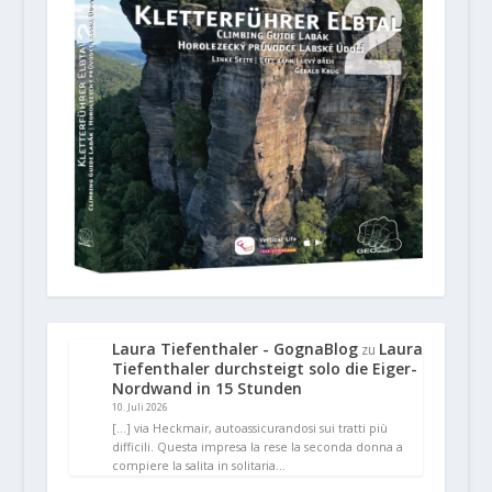
Laura Tiefenthaler - GognaBlog
Laura
zu
Tiefenthaler durchsteigt solo die Eiger-
Nordwand in 15 Stunden
10. Juli 2026
[…] via Heckmair, autoassicurandosi sui tratti più
difficili. Questa impresa la rese la seconda donna a
compiere la salita in solitaria…