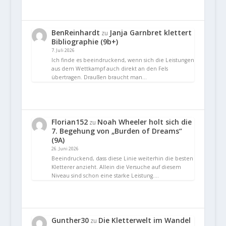
BenReinhardt
Janja Garnbret klettert
zu
Bibliographie (9b+)
7. Juli 2026
Ich finde es beeindruckend, wenn sich die Leistungen
aus dem Wettkampf auch direkt an den Fels
übertragen. Draußen braucht man…
Florian152
Noah Wheeler holt sich die
zu
7. Begehung von „Burden of Dreams“
(9A)
26. Juni 2026
Beeindruckend, dass diese Linie weiterhin die besten
Kletterer anzieht. Allein die Versuche auf diesem
Niveau sind schon eine starke Leistung.…
Gunther30
Die Kletterwelt im Wandel
zu