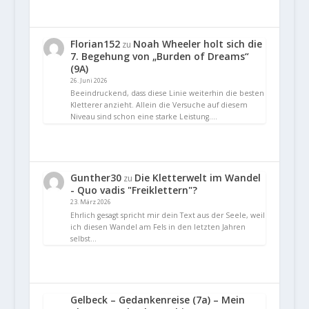
Florian152
Noah Wheeler holt sich die
zu
7. Begehung von „Burden of Dreams“
(9A)
26. Juni 2026
Beeindruckend, dass diese Linie weiterhin die besten
Kletterer anzieht. Allein die Versuche auf diesem
Niveau sind schon eine starke Leistung.…
Gunther30
Die Kletterwelt im Wandel
zu
- Quo vadis "Freiklettern"?
23. März 2026
Ehrlich gesagt spricht mir dein Text aus der Seele, weil
ich diesen Wandel am Fels in den letzten Jahren
selbst…
Gelbeck – Gedankenreise (7a) – Mein