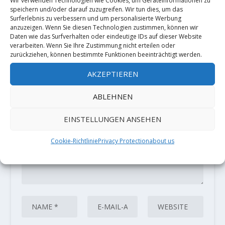
Wir verwenden Technologien wie Cookies, um Geräteinformationen zu
speichern und/oder darauf zuzugreifen. Wir tun dies, um das
Surferlebnis zu verbessern und um personalisierte Werbung
anzuzeigen. Wenn Sie diesen Technologien zustimmen, können wir
HINTERLASSE EINE ANTWORT
Daten wie das Surfverhalten oder eindeutige IDs auf dieser Website
verarbeiten. Wenn Sie Ihre Zustimmung nicht erteilen oder
Deine E-Mail-Adresse wird nicht
zurückziehen, können bestimmte Funktionen beeinträchtigt werden.
veröffentlicht.
Erforderliche Felder
sind mit
*
markiert
AKZEPTIEREN
ABLEHNEN
EINSTELLUNGEN ANSEHEN
Cookie-Richtlinie
Privacy Protection
about us