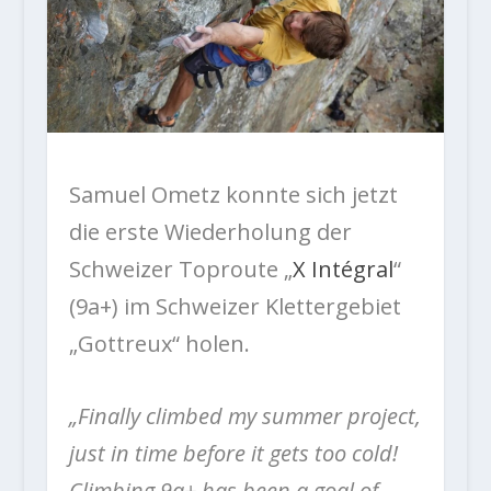
Samuel Ometz konnte sich jetzt
die erste Wiederholung der
Schweizer Toproute „
X Intégral
“
(9a+) im Schweizer Klettergebiet
„Gottreux“ holen.
„Finally climbed my summer project,
just in time before it gets too cold!
Climbing 9a+ has been a goal of