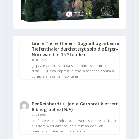
Laura Tiefenthaler - GognaBlog
Laura
zu
Tiefenthaler durchsteigt solo die Eiger-
Nordwand in 15 Stunden
10. Juli 2026
[…] via Heckmair, autoassicurandosi sui tratti più
difficili. Questa impresa la rese la seconda donna a
compiere la salita in solitaria…
BenReinhardt
Janja Garnbret klettert
zu
Bibliographie (9b+)
7. Juli 2026
Ich finde es beeindruckend, wenn sich die Leistungen
aus dem Wettkampf auch direkt an den Fels
übertragen. Draußen braucht man…