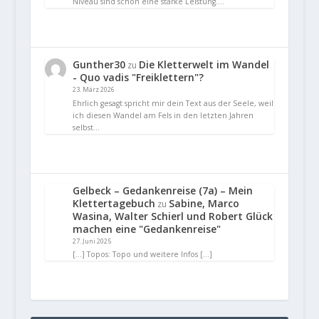
Niveau sind schon eine starke Leistung.…
Gunther30
Die Kletterwelt im Wandel
zu
- Quo vadis "Freiklettern"?
23. März 2026
Ehrlich gesagt spricht mir dein Text aus der Seele, weil
ich diesen Wandel am Fels in den letzten Jahren
selbst…
Gelbeck – Gedankenreise (7a) – Mein
Klettertagebuch
Sabine, Marco
zu
Wasina, Walter Schierl und Robert Glück
machen eine "Gedankenreise"
27. Juni 2025
[…] Topos: Topo und weitere Infos […]