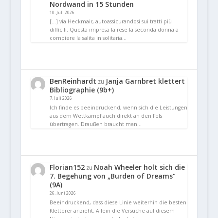
Nordwand in 15 Stunden
10. Juli 2026
[…] via Heckmair, autoassicurandosi sui tratti più
difficili. Questa impresa la rese la seconda donna a
compiere la salita in solitaria…
BenReinhardt
Janja Garnbret klettert
zu
Bibliographie (9b+)
7. Juli 2026
Ich finde es beeindruckend, wenn sich die Leistungen
aus dem Wettkampf auch direkt an den Fels
übertragen. Draußen braucht man…
Florian152
Noah Wheeler holt sich die
zu
7. Begehung von „Burden of Dreams“
(9A)
26. Juni 2026
Beeindruckend, dass diese Linie weiterhin die besten
Kletterer anzieht. Allein die Versuche auf diesem