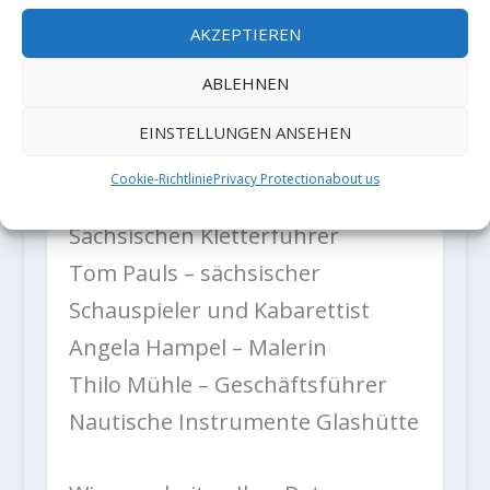
Schiffergesellschaft Elbe Prossen
AKZEPTIEREN
e.V.
ABLEHNEN
Dr. Jens Triebel –
Oberbürgermeister der Stadt
EINSTELLUNGEN ANSEHEN
Suhl a.D.
Cookie-Richtlinie
Privacy Protection
about us
Dr. Peter Rölke – Verleger der
Sächsischen Kletterführer
Tom Pauls – sächsischer
Schauspieler und Kabarettist
Angela Hampel – Malerin
Thilo Mühle – Geschäftsführer
Nautische Instrumente Glashütte