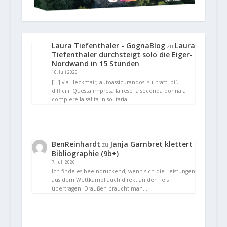
Laura Tiefenthaler - GognaBlog
Laura
zu
Tiefenthaler durchsteigt solo die Eiger-
Nordwand in 15 Stunden
10. Juli 2026
[…] via Heckmair, autoassicurandosi sui tratti più
difficili. Questa impresa la rese la seconda donna a
compiere la salita in solitaria…
BenReinhardt
Janja Garnbret klettert
zu
Bibliographie (9b+)
7. Juli 2026
Ich finde es beeindruckend, wenn sich die Leistungen
aus dem Wettkampf auch direkt an den Fels
übertragen. Draußen braucht man…