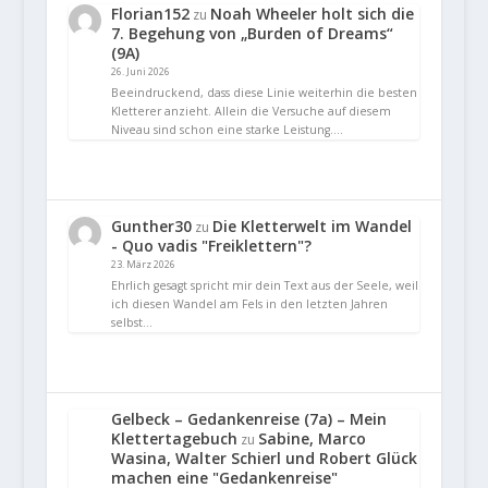
Florian152
Noah Wheeler holt sich die
zu
7. Begehung von „Burden of Dreams“
(9A)
26. Juni 2026
Beeindruckend, dass diese Linie weiterhin die besten
Kletterer anzieht. Allein die Versuche auf diesem
Niveau sind schon eine starke Leistung.…
Gunther30
Die Kletterwelt im Wandel
zu
- Quo vadis "Freiklettern"?
23. März 2026
Ehrlich gesagt spricht mir dein Text aus der Seele, weil
ich diesen Wandel am Fels in den letzten Jahren
selbst…
Gelbeck – Gedankenreise (7a) – Mein
Klettertagebuch
Sabine, Marco
zu
Wasina, Walter Schierl und Robert Glück
machen eine "Gedankenreise"