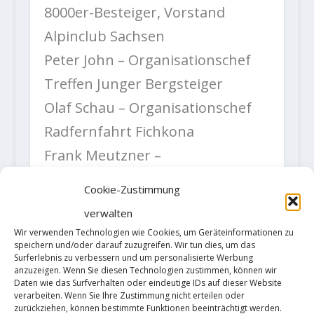
8000er-Besteiger, Vorstand
Alpinclub Sachsen
Peter John – Organisationschef
Treffen Junger Bergsteiger
Olaf Schau – Organisationschef
Radfernfahrt Fichkona
Frank Meutzner –
Organisationschef Bergsichten-
Cookie-Zustimmung
Festival
verwalten
Svante Neumann – Jüngster
Wir verwenden Technologien wie Cookies, um Geräteinformationen zu
speichern und/oder darauf zuzugreifen. Wir tun dies, um das
Besteiger aller Gipfel der
Surferlebnis zu verbessern und um personalisierte Werbung
anzuzeigen. Wenn Sie diesen Technologien zustimmen, können wir
Sächsischen Schweiz
Daten wie das Surfverhalten oder eindeutige IDs auf dieser Website
Peter Clemens – Vereinssprecher
verarbeiten. Wenn Sie Ihre Zustimmung nicht erteilen oder
zurückziehen, können bestimmte Funktionen beeinträchtigt werden.