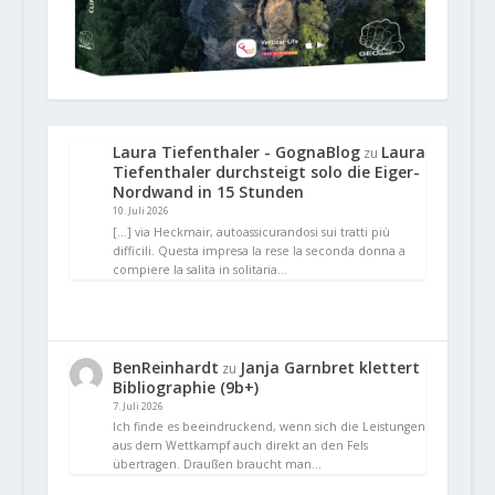
Laura Tiefenthaler - GognaBlog
Laura
zu
Tiefenthaler durchsteigt solo die Eiger-
Nordwand in 15 Stunden
10. Juli 2026
[…] via Heckmair, autoassicurandosi sui tratti più
difficili. Questa impresa la rese la seconda donna a
compiere la salita in solitaria…
BenReinhardt
Janja Garnbret klettert
zu
Bibliographie (9b+)
7. Juli 2026
Ich finde es beeindruckend, wenn sich die Leistungen
aus dem Wettkampf auch direkt an den Fels
übertragen. Draußen braucht man…