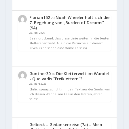
Florian152
Noah Wheeler holt sich die
zu
7. Begehung von „Burden of Dreams“
(9A)
26. Juni 2026
Beeindruckend, dass diese Linie weiterhin die besten
Kletterer anzieht. Allein die Versuche auf diesem
Niveau sind schon eine starke Leistung.…
Gunther30
Die Kletterwelt im Wandel
zu
- Quo vadis "Freiklettern"?
23. März 2026
Ehrlich gesagt spricht mir dein Text aus der Seele, weil
ich diesen Wandel am Fels in den letzten Jahren
selbst…
Gelbeck – Gedankenreise (7a) – Mein